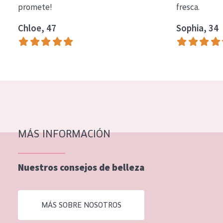
promete!
fresca.
COLECCIÓN
Chloe, 47
Sophia, 34
Essentials
Lift+
Expert
TIPO DE PIEL
Piel sensible
Piel normal y seca
MÁS INFORMACIÓN
Piel mixata o grasa
Nuestros consejos de belleza
Piel madura
Piel expuesta al sol
MÁS SOBRE NOSOTROS
Piel menopáusica