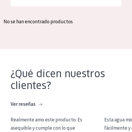
Hidratación y luminosidad
German
Reducción de arrugas
Spanish
No se han encontrado productos
Regeneración
Greek
Firmeza
Piel menopáusica
TIPO DE PRODUCTO
¿Qué dicen nuestros
Crema de día
clientes?
Crema de noche
Crema de ojos
Ver reseñas
Sérum
Realmente amo este producto. Es
Esta agua mi
Limpieza
asequible y cumple con lo que
fácilmente y 