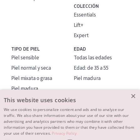
COLECCIÓN
Essentials
Lift+
Expert
TIPO DE PIEL
EDAD
Piel sensible
Todas las edades
Piel normal y seca
Edad: de 35 a 55
Piel mixata o grasa
Piel madura
Piel madura
×
Piel expuesta al sol
This website uses cookies
Piel menopáusica
We use cookies to personalize content and ads and to analyze our
traffic. We also share information about your use of our site with our
advertising and analytics partners who may combine it with other
MÁS SOBRE NOSOTROS
information you have provided to them or that they have collected from
your use of their services.
Privacy Policy
INSPIRACIÓN