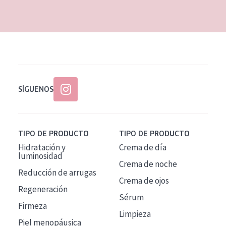
EDAD
Todas las edades
Edad: de 35 a 55
Piel madura
SÍGUENOS
TIPO DE PRODUCTO
TIPO DE PRODUCTO
Hidratación y
Crema de día
luminosidad
Crema de noche
Reducción de arrugas
Crema de ojos
Regeneración
Sérum
Firmeza
Limpieza
Piel menopáusica