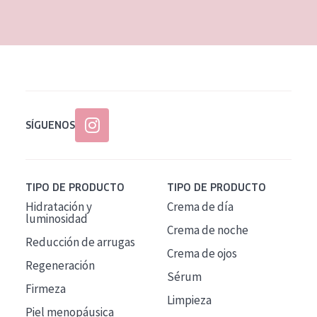
EDAD
Todas las edades
Edad: de 35 a 55
Piel madura
SÍGUENOS
TIPO DE PRODUCTO
TIPO DE PRODUCTO
Hidratación y
Crema de día
luminosidad
Crema de noche
Reducción de arrugas
Crema de ojos
Regeneración
Sérum
Firmeza
Limpieza
Piel menopáusica