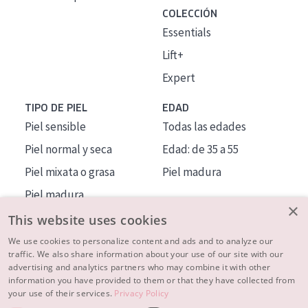
COLECCIÓN
Essentials
Lift+
Expert
TIPO DE PIEL
EDAD
Piel sensible
Todas las edades
Piel normal y seca
Edad: de 35 a 55
Piel mixata o grasa
Piel madura
Piel madura
×
Piel expuesta al sol
This website uses cookies
Piel menopáusica
We use cookies to personalize content and ads and to analyze our
traffic. We also share information about your use of our site with our
advertising and analytics partners who may combine it with other
MÁS SOBRE NOSOTROS
information you have provided to them or that they have collected from
your use of their services.
Privacy Policy
INSPIRACIÓN