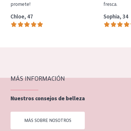
promete!
fresca.
COLECCIÓN
Chloe, 47
Sophia, 34
Essentials
Lift+
Expert
TIPO DE PIEL
Piel sensible
Piel normal y seca
MÁS INFORMACIÓN
Piel mixata o grasa
Nuestros consejos de belleza
Piel madura
Piel expuesta al sol
MÁS SOBRE NOSOTROS
Piel menopáusica