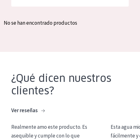
Hidratación y luminosidad
German
Reducción de arrugas
Spanish
No se han encontrado productos
Regeneración
Greek
Firmeza
Piel menopáusica
TIPO DE PRODUCTO
¿Qué dicen nuestros
Crema de día
clientes?
Crema de noche
Crema de ojos
Ver reseñas
Sérum
Realmente amo este producto. Es
Esta agua mi
Limpieza
asequible y cumple con lo que
fácilmente y 