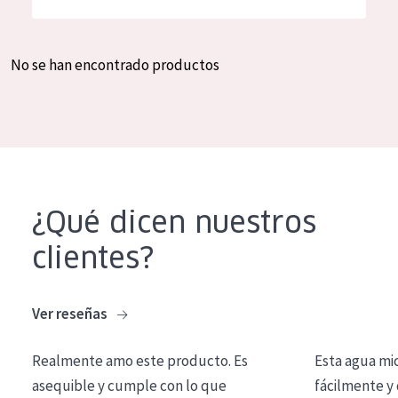
Hidratación y luminosidad
German
Reducción de arrugas
Spanish
No se han encontrado productos
Regeneración
Greek
Firmeza
Piel menopáusica
TIPO DE PRODUCTO
¿Qué dicen nuestros
Crema de día
clientes?
Crema de noche
Crema de ojos
Ver reseñas
Sérum
Realmente amo este producto. Es
Esta agua mi
Limpieza
asequible y cumple con lo que
fácilmente y 