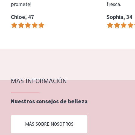
promete!
fresca.
COLECCIÓN
Chloe, 47
Sophia, 34
Essentials
Lift+
Expert
TIPO DE PIEL
Piel sensible
Piel normal y seca
MÁS INFORMACIÓN
Piel mixata o grasa
Nuestros consejos de belleza
Piel madura
Piel expuesta al sol
MÁS SOBRE NOSOTROS
Piel menopáusica