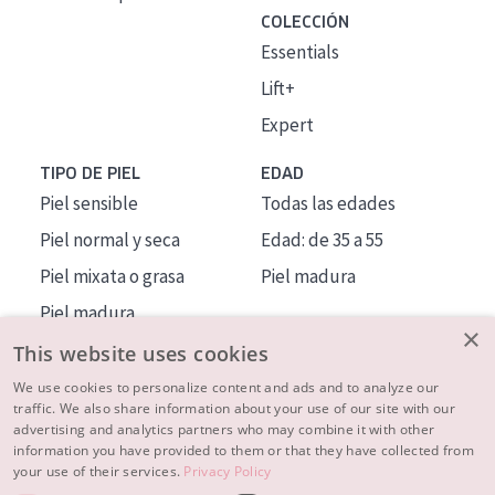
COLECCIÓN
Essentials
Lift+
Expert
TIPO DE PIEL
EDAD
Piel sensible
Todas las edades
Piel normal y seca
Edad: de 35 a 55
Piel mixata o grasa
Piel madura
Piel madura
×
Piel expuesta al sol
This website uses cookies
Piel menopáusica
We use cookies to personalize content and ads and to analyze our
traffic. We also share information about your use of our site with our
advertising and analytics partners who may combine it with other
MÁS SOBRE NOSOTROS
information you have provided to them or that they have collected from
your use of their services.
Privacy Policy
INSPIRACIÓN