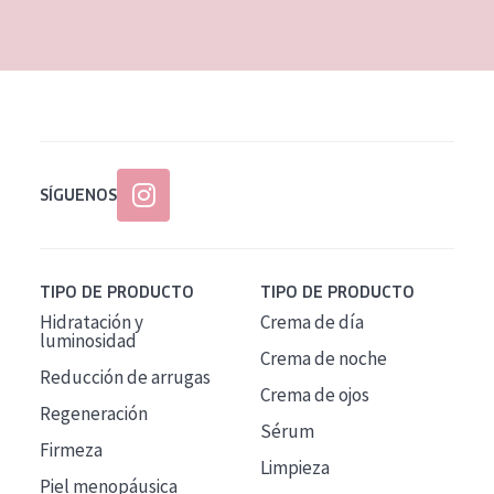
EDAD
Todas las edades
Edad: de 35 a 55
Piel madura
SÍGUENOS
TIPO DE PRODUCTO
TIPO DE PRODUCTO
Hidratación y
Crema de día
luminosidad
Crema de noche
Reducción de arrugas
Crema de ojos
Regeneración
Sérum
Firmeza
Limpieza
Piel menopáusica