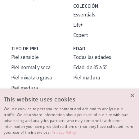
COLECCIÓN
Essentials
Lift+
Expert
TIPO DE PIEL
EDAD
Piel sensible
Todas las edades
Piel normal y seca
Edad: de 35 a 55
Piel mixata o grasa
Piel madura
Piel madura
×
Piel expuesta al sol
This website uses cookies
Piel menopáusica
We use cookies to personalize content and ads and to analyze our
traffic. We also share information about your use of our site with our
advertising and analytics partners who may combine it with other
MÁS SOBRE NOSOTROS
information you have provided to them or that they have collected from
your use of their services.
Privacy Policy
INSPIRACIÓN