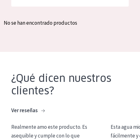
Hidratación y luminosidad
German
Reducción de arrugas
Spanish
No se han encontrado productos
Regeneración
Greek
Firmeza
Piel menopáusica
TIPO DE PRODUCTO
¿Qué dicen nuestros
Crema de día
clientes?
Crema de noche
Crema de ojos
Ver reseñas
Sérum
Realmente amo este producto. Es
Esta agua mi
Limpieza
asequible y cumple con lo que
fácilmente y 