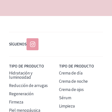
EDAD
Todas las edades
Edad: de 35 a 55
Piel madura
SÍGUENOS
TIPO DE PRODUCTO
TIPO DE PRODUCTO
Hidratación y
Crema de día
luminosidad
Crema de noche
Reducción de arrugas
Crema de ojos
Regeneración
Sérum
Firmeza
Limpieza
Piel menopáusica