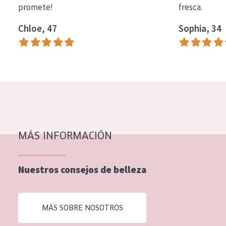
promete!
fresca.
COLECCIÓN
Chloe, 47
Sophia, 34
Essentials
Lift+
Expert
TIPO DE PIEL
Piel sensible
Piel normal y seca
MÁS INFORMACIÓN
Piel mixata o grasa
Nuestros consejos de belleza
Piel madura
Piel expuesta al sol
MÁS SOBRE NOSOTROS
Piel menopáusica