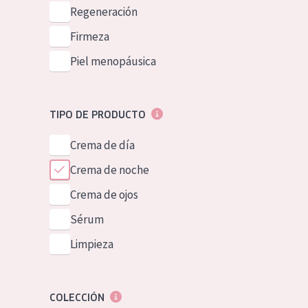
Piel normal y s
Regeneración
German
Piel mixata o g
Firmeza
Spanish
Piel madura
Piel menopáusica
Greek
Piel expuesta a
Piel menopáus
TIPO DE PRODUCTO
Crema de día
NUESTROS P
Crema de noche
Crema de ojos
Sérum
Limpieza
COLECCIÓN