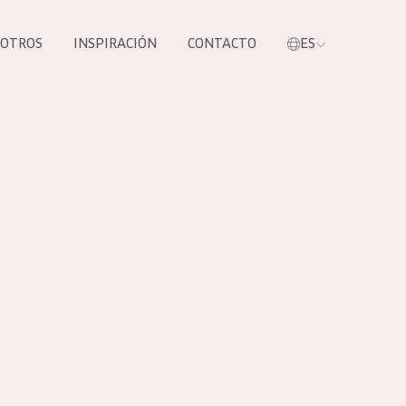
SOTROS
INSPIRACIÓN
CONTACTO
ES
tros productos
S NUESTROS
UCTOS