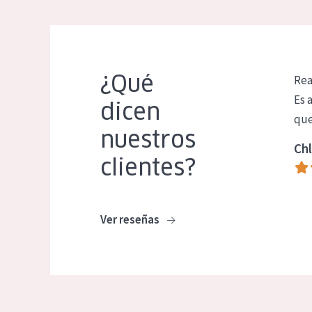
¿Qué
Rea
Es 
dicen
que
nuestros
Chl
clientes?
Ver reseñas