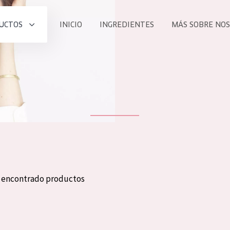
UCTOS
INICIO
INGREDIENTES
MÁS SOBRE NO
todos nues
UCTO
COLECCIÓN
Essentials
he
Lift+
Expert
n encontrado productos
TODO
EDAD
PROD
Todas las edades