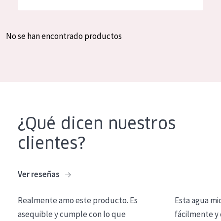
Hidratación y luminosidad
German
Reducción de arrugas
Spanish
No se han encontrado productos
Regeneración
Greek
Firmeza
Piel menopáusica
TIPO DE PRODUCTO
¿Qué dicen nuestros
Crema de día
clientes?
Crema de noche
Crema de ojos
Ver reseñas
Sérum
Realmente amo este producto. Es
Esta agua mi
Limpieza
asequible y cumple con lo que
fácilmente y 