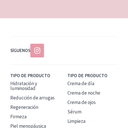
EDAD
Todas las edades
Edad: de 35 a 55
Piel madura
SÍGUENOS
TIPO DE PRODUCTO
TIPO DE PRODUCTO
Hidratación y
Crema de día
luminosidad
Crema de noche
Reducción de arrugas
Crema de ojos
Regeneración
Sérum
Firmeza
Limpieza
Piel menopáusica