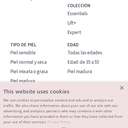
COLECCIÓN
Essentials
Lift+
Expert
TIPO DE PIEL
EDAD
Piel sensible
Todas las edades
Piel normal y seca
Edad: de 35 a 55
Piel mixata o grasa
Piel madura
Piel madura
×
Piel expuesta al sol
This website uses cookies
Piel menopáusica
We use cookies to personalize content and ads and to analyze our
traffic. We also share information about your use of our site with our
advertising and analytics partners who may combine it with other
MÁS SOBRE NOSOTROS
information you have provided to them or that they have collected from
your use of their services.
Privacy Policy
INSPIRACIÓN