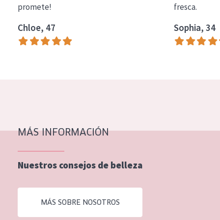
promete!
fresca.
COLECCIÓN
Chloe, 47
Sophia, 34
Essentials
Lift+
Expert
TIPO DE PIEL
Piel sensible
Piel normal y seca
MÁS INFORMACIÓN
Piel mixata o grasa
Nuestros consejos de belleza
Piel madura
Piel expuesta al sol
MÁS SOBRE NOSOTROS
Piel menopáusica