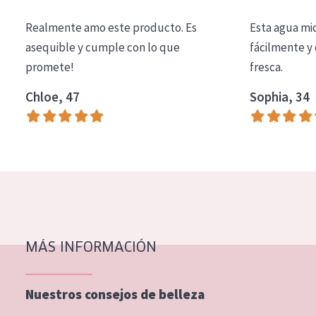
COLECCIÓN
Realmente amo este producto. Es
Esta agua mi
Essentials
asequible y cumple con lo que
fácilmente y 
promete!
fresca.
Lift+
Expert
Chloe, 47
Sophia, 34
TIPO DE PIEL
Piel sensible
Piel normal y seca
Piel mixata o grasa
Piel madura
MÁS INFORMACIÓN
Piel expuesta al sol
Piel menopáusica
Nuestros consejos de belleza