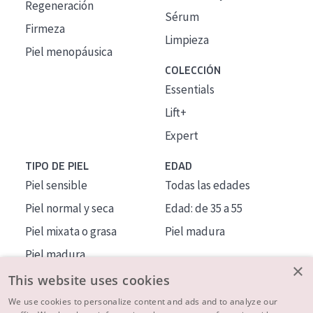
Regeneración
Sérum
Firmeza
Limpieza
Piel menopáusica
COLECCIÓN
Essentials
Lift+
Expert
TIPO DE PIEL
EDAD
Piel sensible
Todas las edades
Piel normal y seca
Edad: de 35 a 55
Piel mixata o grasa
Piel madura
Piel madura
×
Piel expuesta al sol
This website uses cookies
Piel menopáusica
We use cookies to personalize content and ads and to analyze our