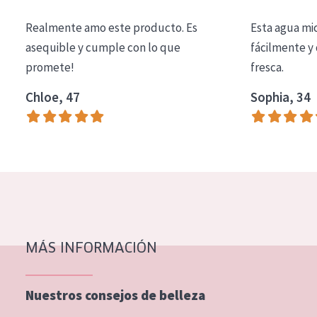
COLECCIÓN
Realmente amo este producto. Es
Esta agua mi
Essentials
asequible y cumple con lo que
fácilmente y 
promete!
fresca.
Lift+
Expert
Chloe, 47
Sophia, 34
TIPO DE PIEL
Piel sensible
Piel normal y seca
Piel mixata o grasa
Piel madura
MÁS INFORMACIÓN
Piel expuesta al sol
Piel menopáusica
Nuestros consejos de belleza