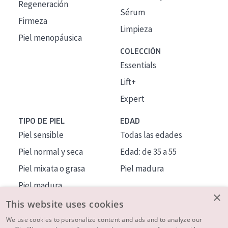
Regeneración
Sérum
Firmeza
Limpieza
Piel menopáusica
COLECCIÓN
Essentials
Lift+
Expert
TIPO DE PIEL
EDAD
Piel sensible
Todas las edades
Piel normal y seca
Edad: de 35 a 55
Piel mixata o grasa
Piel madura
Piel madura
×
Piel expuesta al sol
This website uses cookies
Piel menopáusica
We use cookies to personalize content and ads and to analyze our