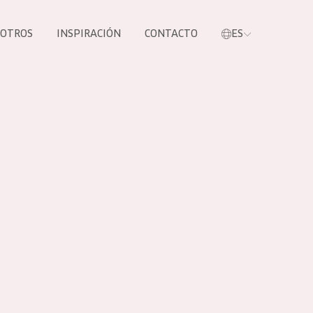
SOTROS
INSPIRACIÓN
CONTACTO
ES
tros productos
S NUESTROS
UCTOS