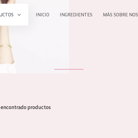
UCTOS
INICIO
INGREDIENTES
MÁS SOBRE NO
todos nues
UCTO
COLECCIÓN
Essentials
he
Lift+
Expert
n encontrado productos
TODO
EDAD
PROD
Todas las edades