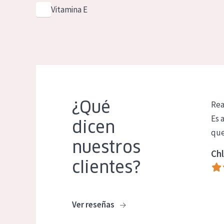
Vitamina E
¿Qué
Rea
Es 
dicen
que
nuestros
Chl
clientes?
Ver reseñas