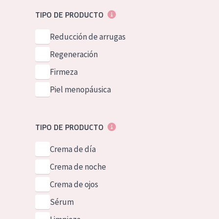
Piel normal y s
German
TIPO DE PRODUCTO
Piel mixata o g
Spanish
Reducción de arrugas
Piel madura
Greek
Regeneración
Piel expuesta a
Firmeza
Piel menopáus
Piel menopáusica
NUESTROS P
TIPO DE PRODUCTO
Crema de día
Crema de noche
Crema de ojos
Sérum