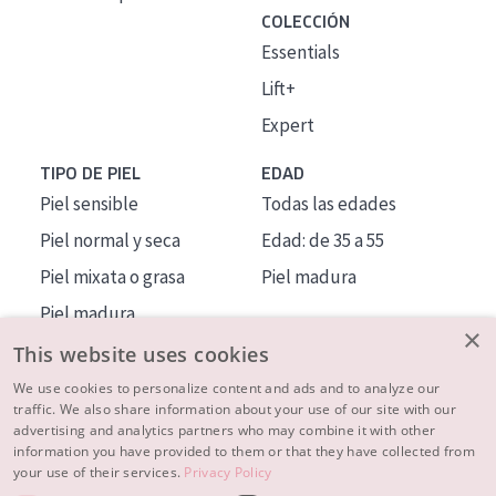
COLECCIÓN
Essentials
Lift+
Expert
TIPO DE PIEL
EDAD
Piel sensible
Todas las edades
Piel normal y seca
Edad: de 35 a 55
Piel mixata o grasa
Piel madura
Piel madura
×
Piel expuesta al sol
This website uses cookies
Piel menopáusica
We use cookies to personalize content and ads and to analyze our
traffic. We also share information about your use of our site with our
advertising and analytics partners who may combine it with other
MÁS SOBRE NOSOTROS
information you have provided to them or that they have collected from
your use of their services.
Privacy Policy
INSPIRACIÓN