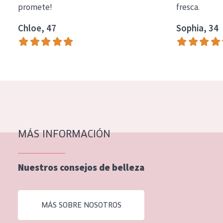
promete!
fresca.
COLECCIÓN
Chloe, 47
Sophia, 34
Essentials
Lift+
Expert
TIPO DE PIEL
Piel sensible
Piel normal y seca
MÁS INFORMACIÓN
Piel mixata o grasa
Nuestros consejos de belleza
Piel madura
Piel expuesta al sol
MÁS SOBRE NOSOTROS
Piel menopáusica