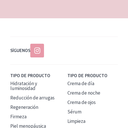
EDAD
Todas las edades
Edad: de 35 a 55
Piel madura
SÍGUENOS
TIPO DE PRODUCTO
TIPO DE PRODUCTO
Hidratación y
Crema de día
luminosidad
Crema de noche
Reducción de arrugas
Crema de ojos
Regeneración
Sérum
Firmeza
Limpieza
Piel menopáusica