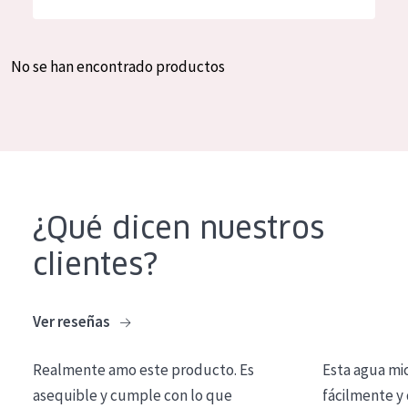
Hidratación y luminosidad
German
Reducción de arrugas
Spanish
No se han encontrado productos
Regeneración
Greek
Firmeza
Piel menopáusica
TIPO DE PRODUCTO
¿Qué dicen nuestros
Crema de día
clientes?
Crema de noche
Crema de ojos
Ver reseñas
Sérum
Realmente amo este producto. Es
Esta agua mi
Limpieza
asequible y cumple con lo que
fácilmente y 