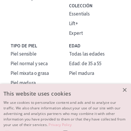
COLECCIÓN
Essentials
Lift+
Expert
TIPO DE PIEL
EDAD
Piel sensible
Todas las edades
Piel normal y seca
Edad: de 35 a 55
Piel mixata o grasa
Piel madura
Piel madura
×
Piel expuesta al sol
This website uses cookies
Piel menopáusica
We use cookies to personalize content and ads and to analyze our
traffic. We also share information about your use of our site with our
advertising and analytics partners who may combine it with other
MÁS SOBRE NOSOTROS
information you have provided to them or that they have collected from
your use of their services.
Privacy Policy
INSPIRACIÓN