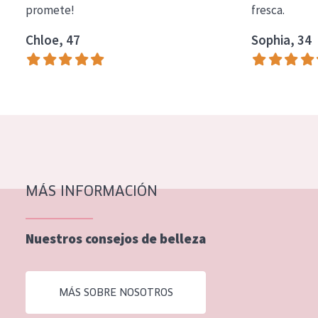
promete!
fresca.
COLECCIÓN
Chloe, 47
Sophia, 34
Essentials
Lift+
Expert
TIPO DE PIEL
Piel sensible
Piel normal y seca
MÁS INFORMACIÓN
Piel mixata o grasa
Nuestros consejos de belleza
Piel madura
Piel expuesta al sol
MÁS SOBRE NOSOTROS
Piel menopáusica