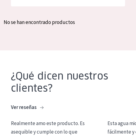
Hidratación y luminosidad
German
Reducción de arrugas
Spanish
No se han encontrado productos
Regeneración
Greek
Firmeza
Piel menopáusica
TIPO DE PRODUCTO
¿Qué dicen nuestros
Crema de día
clientes?
Crema de noche
Crema de ojos
Ver reseñas
Sérum
Realmente amo este producto. Es
Esta agua mi
Limpieza
asequible y cumple con lo que
fácilmente y 