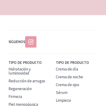
EDAD
Todas las edades
Edad: de 35 a 55
Piel madura
SÍGUENOS
TIPO DE PRODUCTO
TIPO DE PRODUCTO
Hidratación y
Crema de día
luminosidad
Crema de noche
Reducción de arrugas
Crema de ojos
Regeneración
Sérum
Firmeza
Limpieza
Piel menopáusica