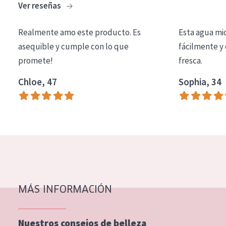
Ver reseñas
COLECCIÓN
Essentials
Realmente amo este producto. Es
Esta agua mi
asequible y cumple con lo que
fácilmente y 
Lift+
promete!
fresca.
Expert
Chloe, 47
Sophia, 34
TIPO DE PIEL
Piel sensible
Piel normal y seca
Piel mixata o grasa
Piel madura
MÁS INFORMACIÓN
Piel expuesta al sol
Piel menopáusica
Nuestros consejos de belleza