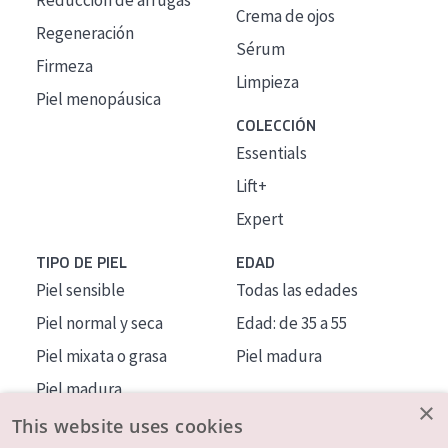
Reducción de arrugas
Crema de ojos
Regeneración
Sérum
Firmeza
Limpieza
Piel menopáusica
COLECCIÓN
Essentials
Lift+
Expert
TIPO DE PIEL
EDAD
Piel sensible
Todas las edades
Piel normal y seca
Edad: de 35 a 55
Piel mixata o grasa
Piel madura
Piel madura
×
Piel expuesta al sol
This website uses cookies