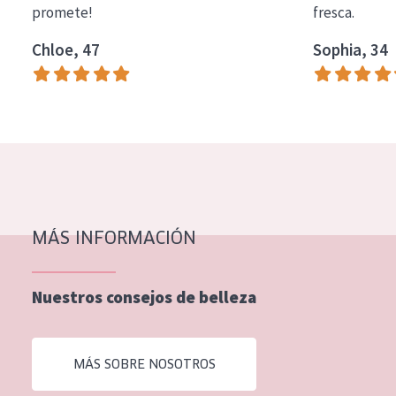
promete!
fresca.
COLECCIÓN
Chloe, 47
Sophia, 34
Essentials
Lift+
Expert
TIPO DE PIEL
Piel sensible
Piel normal y seca
MÁS INFORMACIÓN
Piel mixata o grasa
Nuestros consejos de belleza
Piel madura
Piel expuesta al sol
MÁS SOBRE NOSOTROS
Piel menopáusica