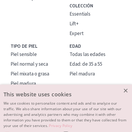
COLECCIÓN
Essentials
Lift+
Expert
TIPO DE PIEL
EDAD
Piel sensible
Todas las edades
Piel normal y seca
Edad: de 35 a 55
Piel mixata o grasa
Piel madura
Piel madura
×
Piel expuesta al sol
This website uses cookies
Piel menopáusica
We use cookies to personalize content and ads and to analyze our
traffic. We also share information about your use of our site with our
advertising and analytics partners who may combine it with other
MÁS SOBRE NOSOTROS
information you have provided to them or that they have collected from
your use of their services.
Privacy Policy
INSPIRACIÓN