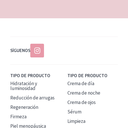
EDAD
Todas las edades
Edad: de 35 a 55
Piel madura
SÍGUENOS
TIPO DE PRODUCTO
TIPO DE PRODUCTO
Hidratación y
Crema de día
luminosidad
Crema de noche
Reducción de arrugas
Crema de ojos
Regeneración
Sérum
Firmeza
Limpieza
Piel menopáusica