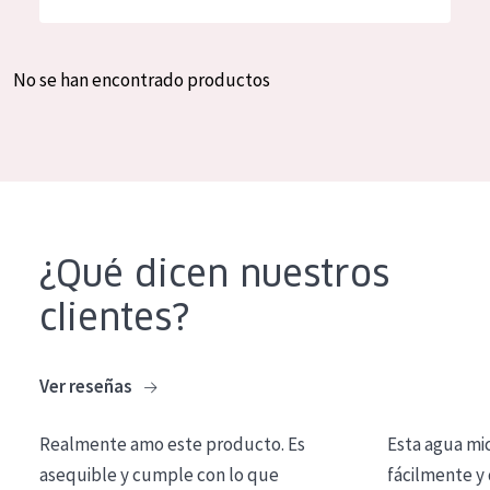
Hidratación y luminosidad
German
Reducción de arrugas
Spanish
No se han encontrado productos
Regeneración
Greek
Firmeza
Piel menopáusica
TIPO DE PRODUCTO
¿Qué dicen nuestros
Crema de día
clientes?
Crema de noche
Crema de ojos
Ver reseñas
Sérum
Realmente amo este producto. Es
Esta agua mi
Limpieza
asequible y cumple con lo que
fácilmente y 