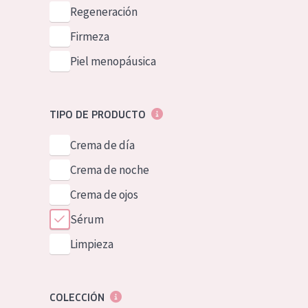
Piel normal y s
Regeneración
German
Piel mixata o g
Firmeza
Spanish
Piel madura
Piel menopáusica
Greek
Piel expuesta a
Piel menopáus
TIPO DE PRODUCTO
Crema de día
NUESTROS P
Crema de noche
Crema de ojos
Sérum
Limpieza
COLECCIÓN