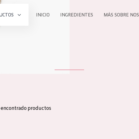
UCTOS
INICIO
INGREDIENTES
MÁS SOBRE NO
todos nues
UCTO
COLECCIÓN
Essentials
he
Lift+
Expert
n encontrado productos
TODO
EDAD
PROD
Todas las edades