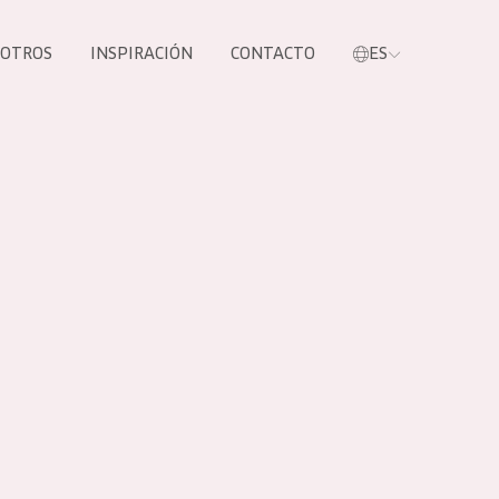
SOTROS
INSPIRACIÓN
CONTACTO
ES
tros productos
S NUESTROS
UCTOS