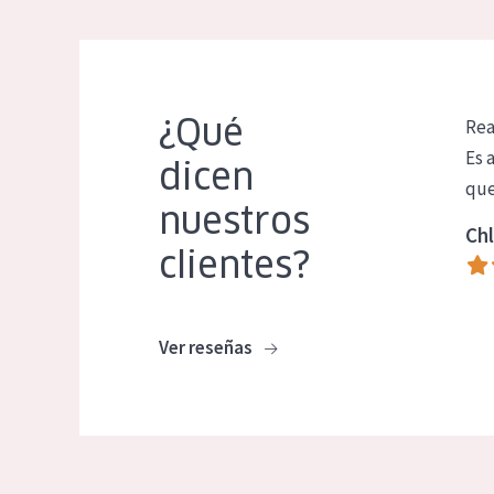
¿Qué
Rea
Es 
dicen
que
nuestros
Chl
clientes?
Ver reseñas