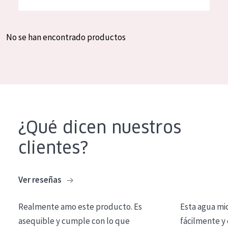
Hidratación y luminosidad
German
Reducción de arrugas
Spanish
No se han encontrado productos
Regeneración
Greek
Firmeza
Piel menopáusica
TIPO DE PRODUCTO
¿Qué dicen nuestros
Crema de día
clientes?
Crema de noche
Crema de ojos
Ver reseñas
Sérum
Realmente amo este producto. Es
Esta agua mi
Limpieza
asequible y cumple con lo que
fácilmente y 