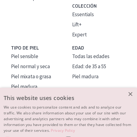
COLECCIÓN
Essentials
Lift+
Expert
TIPO DE PIEL
EDAD
Piel sensible
Todas las edades
Piel normal y seca
Edad: de 35 a 55
Piel mixata o grasa
Piel madura
Piel madura
×
Piel expuesta al sol
This website uses cookies
Piel menopáusica
We use cookies to personalize content and ads and to analyze our
traffic. We also share information about your use of our site with our
advertising and analytics partners who may combine it with other
MÁS SOBRE NOSOTROS
information you have provided to them or that they have collected from
your use of their services.
Privacy Policy
INSPIRACIÓN