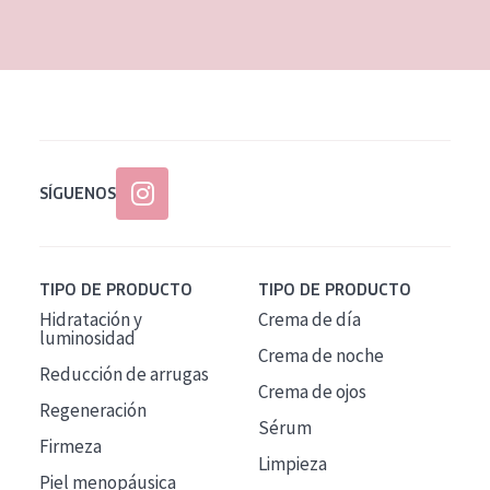
EDAD
Todas las edades
Edad: de 35 a 55
Piel madura
SÍGUENOS
TIPO DE PRODUCTO
TIPO DE PRODUCTO
Hidratación y
Crema de día
luminosidad
Crema de noche
Reducción de arrugas
Crema de ojos
Regeneración
Sérum
Firmeza
Limpieza
Piel menopáusica