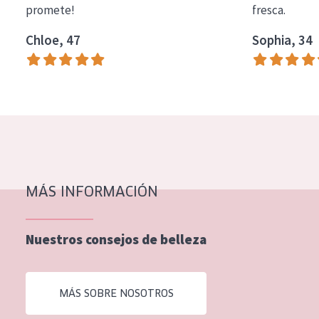
promete!
fresca.
COLECCIÓN
Chloe, 47
Sophia, 34
Essentials
Lift+
Expert
TIPO DE PIEL
Piel sensible
Piel normal y seca
MÁS INFORMACIÓN
Piel mixata o grasa
Nuestros consejos de belleza
Piel madura
Piel expuesta al sol
MÁS SOBRE NOSOTROS
Piel menopáusica