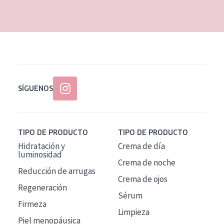
EDAD
Todas las edades
Edad: de 35 a 55
Piel madura
SÍGUENOS
TIPO DE PRODUCTO
TIPO DE PRODUCTO
Hidratación y
Crema de día
luminosidad
Crema de noche
Reducción de arrugas
Crema de ojos
Regeneración
Sérum
Firmeza
Limpieza
Piel menopáusica