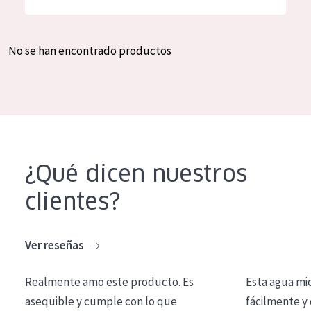
Hidratación y luminosidad
German
Reducción de arrugas
Spanish
No se han encontrado productos
Regeneración
Greek
Firmeza
Piel menopáusica
TIPO DE PRODUCTO
¿Qué dicen nuestros
Crema de día
clientes?
Crema de noche
Crema de ojos
Ver reseñas
Sérum
Realmente amo este producto. Es
Esta agua mi
Limpieza
asequible y cumple con lo que
fácilmente y 