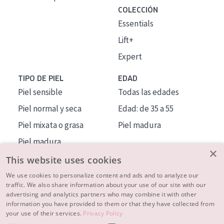
COLECCIÓN
Essentials
Lift+
Expert
TIPO DE PIEL
EDAD
Piel sensible
Todas las edades
Piel normal y seca
Edad: de 35 a 55
Piel mixata o grasa
Piel madura
Piel madura
×
Piel expuesta al sol
This website uses cookies
Piel menopáusica
We use cookies to personalize content and ads and to analyze our
traffic. We also share information about your use of our site with our
advertising and analytics partners who may combine it with other
MÁS SOBRE NOSOTROS
information you have provided to them or that they have collected from
your use of their services.
Privacy Policy
INSPIRACIÓN