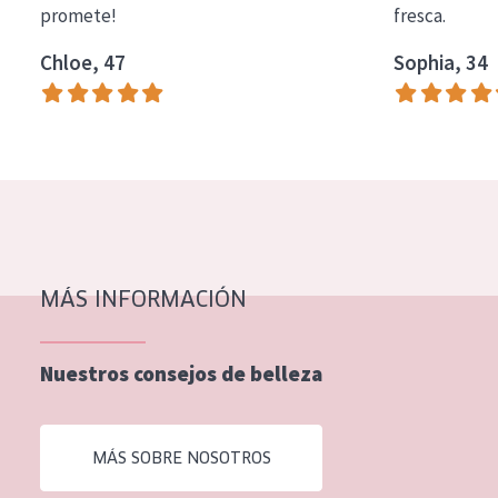
promete!
fresca.
COLECCIÓN
Chloe, 47
Sophia, 34
Essentials
Lift+
Expert
TIPO DE PIEL
Piel sensible
Piel normal y seca
MÁS INFORMACIÓN
Piel mixata o grasa
Nuestros consejos de belleza
Piel madura
Piel expuesta al sol
MÁS SOBRE NOSOTROS
Piel menopáusica