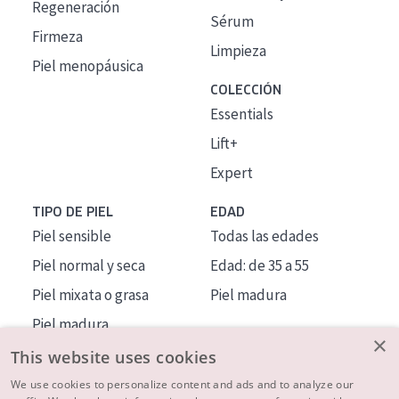
Regeneración
Sérum
Firmeza
Limpieza
Piel menopáusica
COLECCIÓN
Essentials
Lift+
Expert
TIPO DE PIEL
EDAD
Piel sensible
Todas las edades
Piel normal y seca
Edad: de 35 a 55
Piel mixata o grasa
Piel madura
Piel madura
×
Piel expuesta al sol
This website uses cookies
Piel menopáusica
We use cookies to personalize content and ads and to analyze our