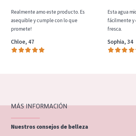
COLECCIÓN
Realmente amo este producto. Es
Esta agua mi
Essentials
asequible y cumple con lo que
fácilmente y 
promete!
fresca.
Lift+
Expert
Chloe, 47
Sophia, 34
TIPO DE PIEL
Piel sensible
Piel normal y seca
Piel mixata o grasa
Piel madura
MÁS INFORMACIÓN
Piel expuesta al sol
Piel menopáusica
Nuestros consejos de belleza