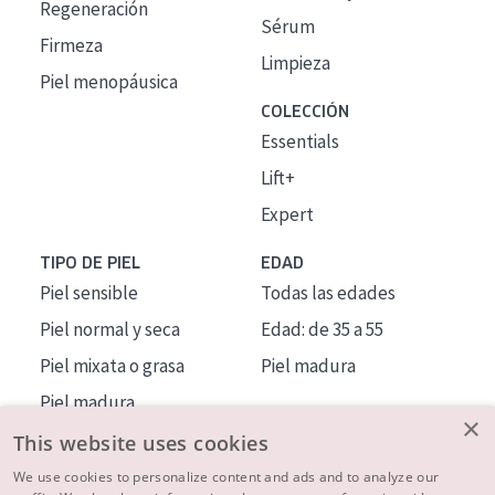
Regeneración
Sérum
Firmeza
Limpieza
Piel menopáusica
COLECCIÓN
Essentials
Lift+
Expert
TIPO DE PIEL
EDAD
Piel sensible
Todas las edades
Piel normal y seca
Edad: de 35 a 55
Piel mixata o grasa
Piel madura
Piel madura
×
Piel expuesta al sol
This website uses cookies
Piel menopáusica
We use cookies to personalize content and ads and to analyze our