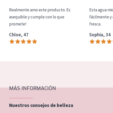
COLECCIÓN
Realmente amo este producto. Es
Esta agua mi
Essentials
asequible y cumple con lo que
fácilmente y 
promete!
fresca.
Lift+
Expert
Chloe, 47
Sophia, 34
TIPO DE PIEL
Piel sensible
Piel normal y seca
Piel mixata o grasa
Piel madura
MÁS INFORMACIÓN
Piel expuesta al sol
Piel menopáusica
Nuestros consejos de belleza