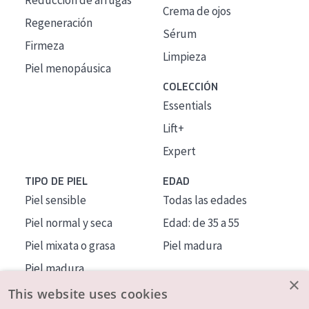
Reducción de arrugas
Crema de ojos
Regeneración
Sérum
Firmeza
Limpieza
Piel menopáusica
COLECCIÓN
Essentials
Lift+
Expert
TIPO DE PIEL
EDAD
Piel sensible
Todas las edades
Piel normal y seca
Edad: de 35 a 55
Piel mixata o grasa
Piel madura
Piel madura
×
Piel expuesta al sol
This website uses cookies