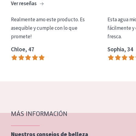
Ver reseñas
COLECCIÓN
Essentials
Realmente amo este producto. Es
Esta agua mi
asequible y cumple con lo que
fácilmente y 
Lift+
promete!
fresca.
Expert
Chloe, 47
Sophia, 34
TIPO DE PIEL
Piel sensible
Piel normal y seca
Piel mixata o grasa
Piel madura
MÁS INFORMACIÓN
Piel expuesta al sol
Piel menopáusica
Nuestros consejos de belleza