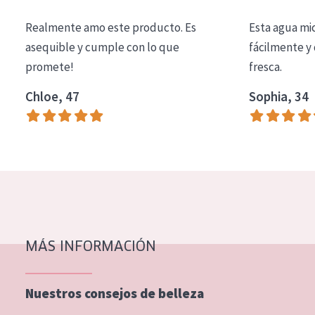
COLECCIÓN
Realmente amo este producto. Es
Esta agua mi
Essentials
asequible y cumple con lo que
fácilmente y 
promete!
fresca.
Lift+
Expert
Chloe, 47
Sophia, 34
TIPO DE PIEL
Piel sensible
Piel normal y seca
Piel mixata o grasa
Piel madura
MÁS INFORMACIÓN
Piel expuesta al sol
Piel menopáusica
Nuestros consejos de belleza