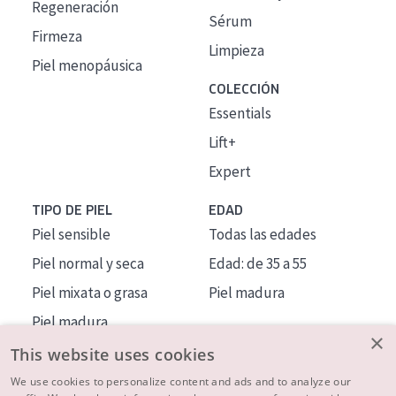
Regeneración
Sérum
Firmeza
Limpieza
Piel menopáusica
COLECCIÓN
Essentials
Lift+
Expert
TIPO DE PIEL
EDAD
Piel sensible
Todas las edades
Piel normal y seca
Edad: de 35 a 55
Piel mixata o grasa
Piel madura
Piel madura
×
Piel expuesta al sol
This website uses cookies
Piel menopáusica
We use cookies to personalize content and ads and to analyze our