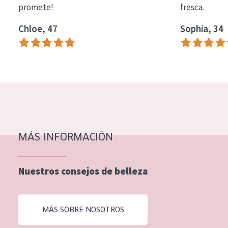
promete!
fresca.
COLECCIÓN
Chloe, 47
Sophia, 34
Essentials
Lift+
Expert
TIPO DE PIEL
Piel sensible
Piel normal y seca
MÁS INFORMACIÓN
Piel mixata o grasa
Nuestros consejos de belleza
Piel madura
Piel expuesta al sol
MÁS SOBRE NOSOTROS
Piel menopáusica