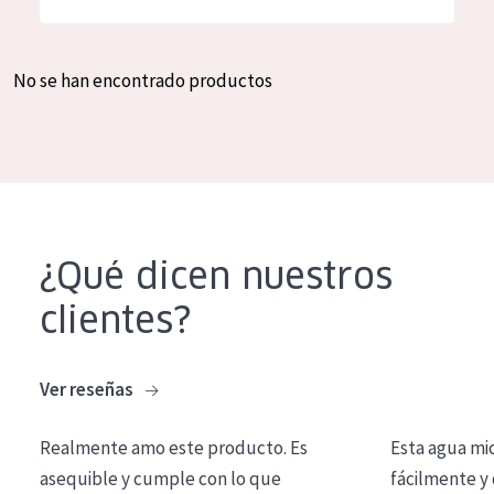
Hidratación y luminosidad
German
Reducción de arrugas
Spanish
No se han encontrado productos
Regeneración
Greek
Firmeza
Piel menopáusica
TIPO DE PRODUCTO
¿Qué dicen nuestros
Crema de día
clientes?
Crema de noche
Crema de ojos
Ver reseñas
Sérum
Realmente amo este producto. Es
Esta agua mi
Limpieza
asequible y cumple con lo que
fácilmente y 