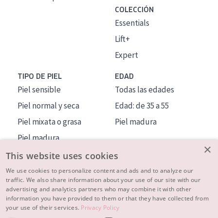
COLECCIÓN
Essentials
Lift+
Expert
TIPO DE PIEL
EDAD
Piel sensible
Todas las edades
Piel normal y seca
Edad: de 35 a 55
Piel mixata o grasa
Piel madura
Piel madura
×
Piel expuesta al sol
This website uses cookies
Piel menopáusica
We use cookies to personalize content and ads and to analyze our
traffic. We also share information about your use of our site with our
advertising and analytics partners who may combine it with other
MÁS SOBRE NOSOTROS
information you have provided to them or that they have collected from
your use of their services.
Privacy Policy
INSPIRACIÓN