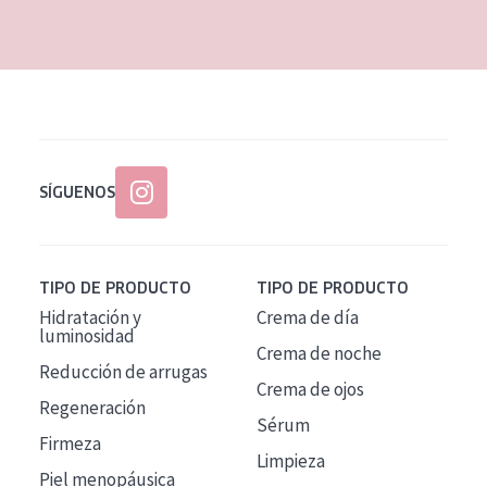
EDAD
Todas las edades
Edad: de 35 a 55
Piel madura
SÍGUENOS
TIPO DE PRODUCTO
TIPO DE PRODUCTO
Hidratación y
Crema de día
luminosidad
Crema de noche
Reducción de arrugas
Crema de ojos
Regeneración
Sérum
Firmeza
Limpieza
Piel menopáusica