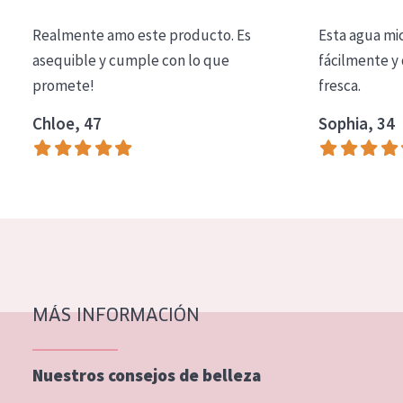
COLECCIÓN
Realmente amo este producto. Es
Esta agua mi
Essentials
asequible y cumple con lo que
fácilmente y 
promete!
fresca.
Lift+
Expert
Chloe, 47
Sophia, 34
TIPO DE PIEL
Piel sensible
Piel normal y seca
Piel mixata o grasa
Piel madura
MÁS INFORMACIÓN
Piel expuesta al sol
Piel menopáusica
Nuestros consejos de belleza