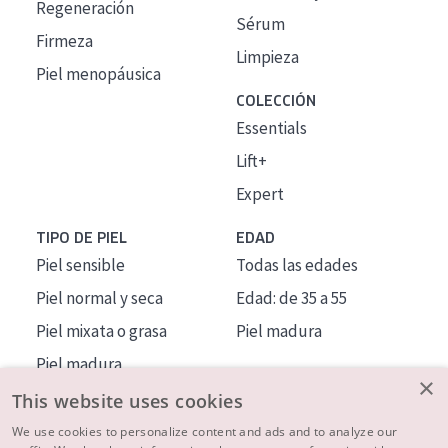
Regeneración
Sérum
Firmeza
Limpieza
Piel menopáusica
COLECCIÓN
Essentials
Lift+
Expert
TIPO DE PIEL
EDAD
Piel sensible
Todas las edades
Piel normal y seca
Edad: de 35 a 55
Piel mixata o grasa
Piel madura
Piel madura
×
Piel expuesta al sol
This website uses cookies
Piel menopáusica
We use cookies to personalize content and ads and to analyze our