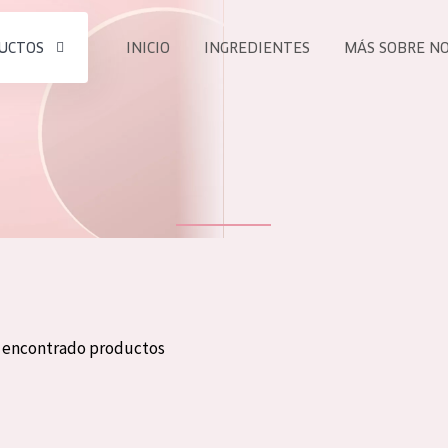
UCTOS
INICIO
INGREDIENTES
MÁS SOBRE N
todos nues
UCTO
COLECCIÓN
Essentials
he
Lift+
Expert
n encontrado productos
TODO
EDAD
PROD
Todas las edades