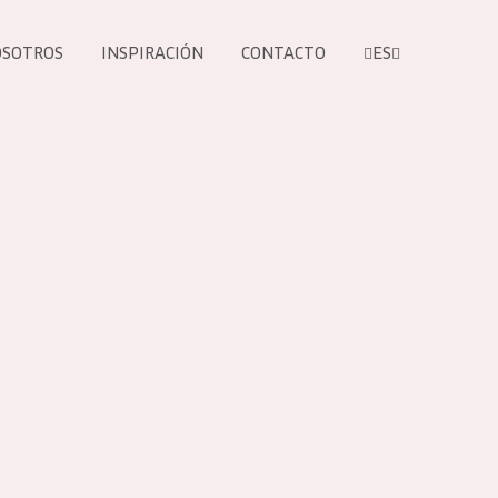
OSOTROS
INSPIRACIÓN
CONTACTO
ES
tros productos
S NUESTROS
UCTOS