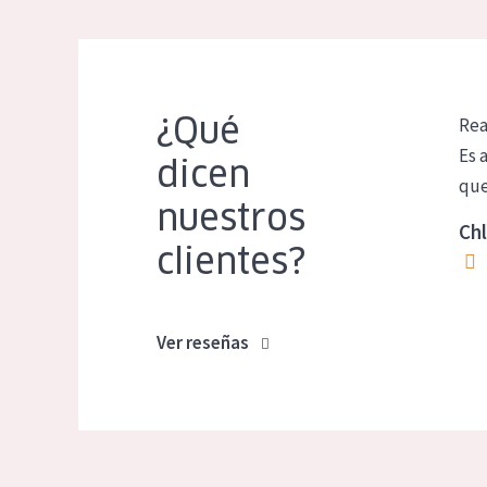
¿Qué
Rea
Es 
dicen
que
nuestros
Chl
clientes?
Ver reseñas