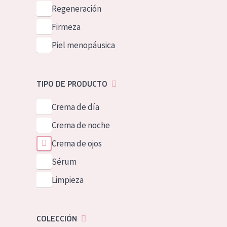
Piel normal y s
Regeneración
German
Piel mixata o g
Firmeza
Spanish
Piel madura
Piel menopáusica
Greek
Piel expuesta a
Piel menopáus
TIPO DE PRODUCTO
Crema de día
NUESTROS P
Crema de noche
Crema de ojos
Sérum
Limpieza
COLECCIÓN