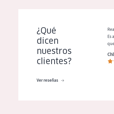
¿Qué
Rea
Es 
dicen
que
nuestros
Chl
clientes?
Ver reseñas