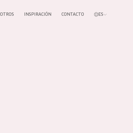
SOTROS
INSPIRACIÓN
CONTACTO
ES
tros productos
S NUESTROS
UCTOS