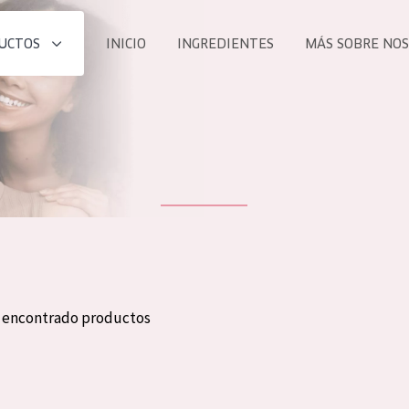
UCTOS
INICIO
INGREDIENTES
MÁS SOBRE NO
todos nues
UCTO
COLECCIÓN
Essentials
he
Lift+
Expert
n encontrado productos
TODO
EDAD
PROD
Todas las edades