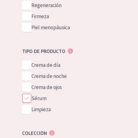
Piel normal y s
Regeneración
German
Piel mixata o g
Firmeza
Spanish
Piel madura
Piel menopáusica
Greek
Piel expuesta a
Piel menopáus
TIPO DE PRODUCTO
Crema de día
NUESTROS P
Crema de noche
Crema de ojos
Sérum
Limpieza
COLECCIÓN