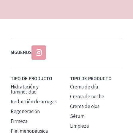
EDAD
Todas las edades
Edad: de 35 a 55
Piel madura
SÍGUENOS
TIPO DE PRODUCTO
TIPO DE PRODUCTO
Hidratación y
Crema de día
luminosidad
Crema de noche
Reducción de arrugas
Crema de ojos
Regeneración
Sérum
Firmeza
Limpieza
Piel menopáusica