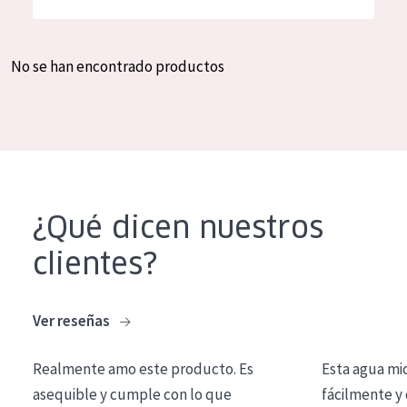
Hidratación y luminosidad
German
Reducción de arrugas
Spanish
No se han encontrado productos
Regeneración
Greek
Firmeza
Piel menopáusica
TIPO DE PRODUCTO
¿Qué dicen nuestros
Crema de día
clientes?
Crema de noche
Crema de ojos
Ver reseñas
Sérum
Realmente amo este producto. Es
Esta agua mi
Limpieza
asequible y cumple con lo que
fácilmente y 