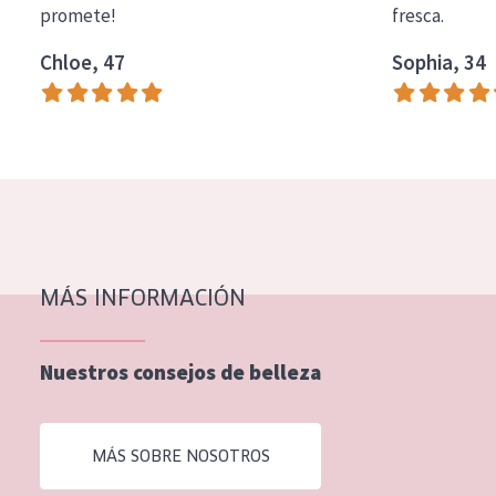
promete!
fresca.
COLECCIÓN
Chloe, 47
Sophia, 34
Essentials
Lift+
Expert
TIPO DE PIEL
Piel sensible
Piel normal y seca
MÁS INFORMACIÓN
Piel mixata o grasa
Nuestros consejos de belleza
Piel madura
Piel expuesta al sol
MÁS SOBRE NOSOTROS
Piel menopáusica