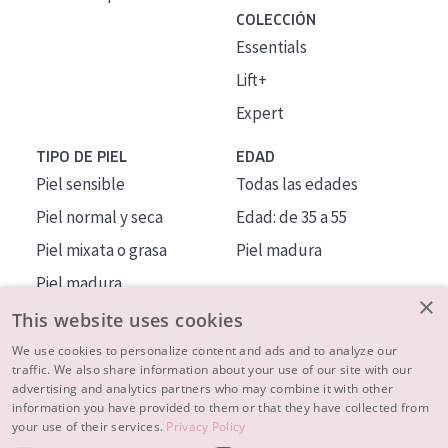
COLECCIÓN
Essentials
Lift+
Expert
TIPO DE PIEL
EDAD
Piel sensible
Todas las edades
Piel normal y seca
Edad: de 35 a 55
Piel mixata o grasa
Piel madura
Piel madura
×
Piel expuesta al sol
This website uses cookies
Piel menopáusica
We use cookies to personalize content and ads and to analyze our
traffic. We also share information about your use of our site with our
advertising and analytics partners who may combine it with other
MÁS SOBRE NOSOTROS
information you have provided to them or that they have collected from
your use of their services.
Privacy Policy
INSPIRACIÓN