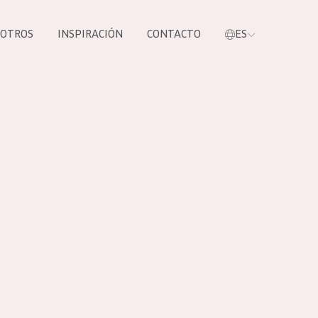
SOTROS
INSPIRACIÓN
CONTACTO
ES
tros productos
S NUESTROS
UCTOS