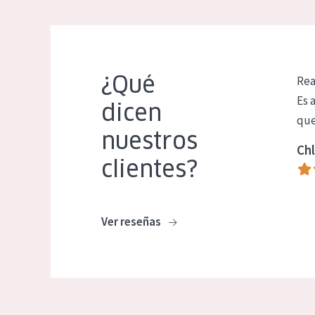
¿Qué
Rea
Es 
dicen
que
nuestros
Chl
clientes?
Ver reseñas