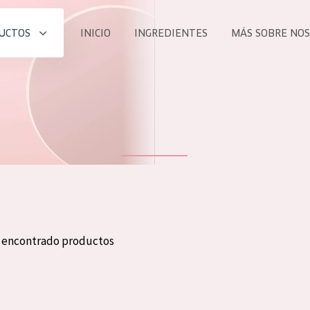
UCTOS
INICIO
INGREDIENTES
MÁS SOBRE NO
todos nues
UCTO
COLECCIÓN
Essentials
he
Lift+
Expert
n encontrado productos
TODO
EDAD
PROD
Todas las edades