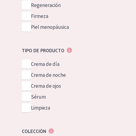
Piel normal y s
Regeneración
German
Piel mixata o g
Firmeza
Spanish
Piel madura
Piel menopáusica
Greek
Piel expuesta a
Piel menopáus
TIPO DE PRODUCTO
Crema de día
NUESTROS P
Crema de noche
Crema de ojos
Sérum
Limpieza
COLECCIÓN