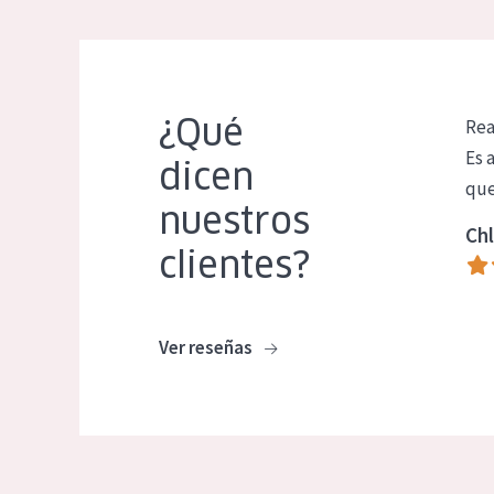
¿Qué
Rea
Es 
dicen
que
nuestros
Chl
clientes?
Ver reseñas