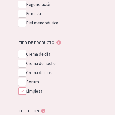
Piel normal y s
Regeneración
German
Piel mixata o g
Firmeza
Spanish
Piel madura
Piel menopáusica
Greek
Piel expuesta a
Piel menopáus
TIPO DE PRODUCTO
Crema de día
NUESTROS P
Crema de noche
Crema de ojos
Sérum
Limpieza
COLECCIÓN