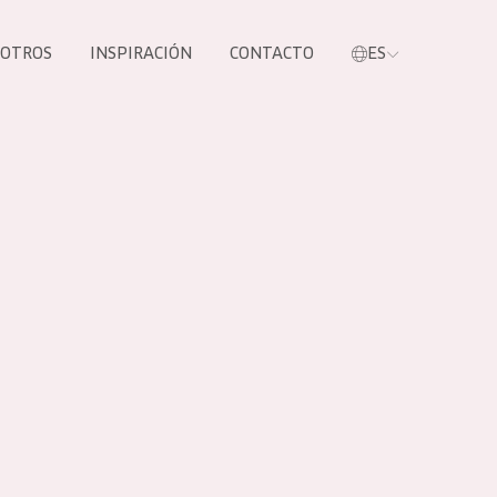
SOTROS
INSPIRACIÓN
CONTACTO
ES
tros productos
S NUESTROS
UCTOS