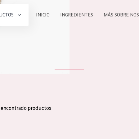
UCTOS
INICIO
INGREDIENTES
MÁS SOBRE NO
todos nues
UCTO
COLECCIÓN
Essentials
he
Lift+
Expert
n encontrado productos
TODO
EDAD
PROD
Todas las edades