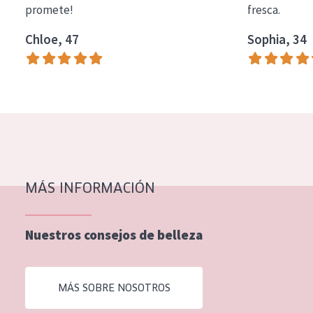
promete!
fresca.
COLECCIÓN
Chloe, 47
Sophia, 34
Essentials
Lift+
Expert
TIPO DE PIEL
Piel sensible
Piel normal y seca
MÁS INFORMACIÓN
Piel mixata o grasa
Nuestros consejos de belleza
Piel madura
Piel expuesta al sol
MÁS SOBRE NOSOTROS
Piel menopáusica