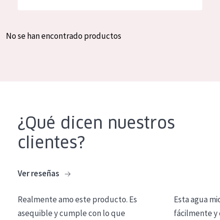
Hidratación y luminosidad
German
Reducción de arrugas
Spanish
No se han encontrado productos
Regeneración
Greek
Firmeza
Piel menopáusica
TIPO DE PRODUCTO
¿Qué dicen nuestros
Crema de día
clientes?
Crema de noche
Crema de ojos
Ver reseñas
Sérum
Realmente amo este producto. Es
Esta agua mi
Limpieza
asequible y cumple con lo que
fácilmente y 