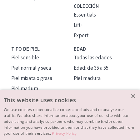
COLECCIÓN
Essentials
Lift+
Expert
TIPO DE PIEL
EDAD
Piel sensible
Todas las edades
Piel normal y seca
Edad: de 35 a 55
Piel mixata o grasa
Piel madura
Piel madura
×
Piel expuesta al sol
This website uses cookies
Piel menopáusica
We use cookies to personalize content and ads and to analyze our
traffic. We also share information about your use of our site with our
advertising and analytics partners who may combine it with other
MÁS SOBRE NOSOTROS
information you have provided to them or that they have collected from
your use of their services.
Privacy Policy
INSPIRACIÓN