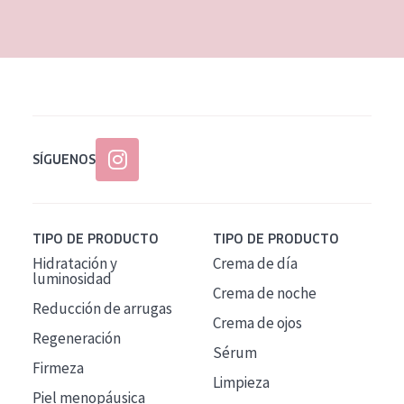
EDAD
Todas las edades
Edad: de 35 a 55
Piel madura
SÍGUENOS
TIPO DE PRODUCTO
TIPO DE PRODUCTO
Hidratación y
Crema de día
luminosidad
Crema de noche
Reducción de arrugas
Crema de ojos
Regeneración
Sérum
Firmeza
Limpieza
Piel menopáusica