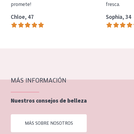
promete!
fresca.
COLECCIÓN
Chloe, 47
Sophia, 34
Essentials
Lift+
Expert
TIPO DE PIEL
Piel sensible
Piel normal y seca
MÁS INFORMACIÓN
Piel mixata o grasa
Nuestros consejos de belleza
Piel madura
Piel expuesta al sol
MÁS SOBRE NOSOTROS
Piel menopáusica