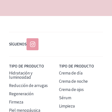
EDAD
Todas las edades
Edad: de 35 a 55
Piel madura
SÍGUENOS
TIPO DE PRODUCTO
TIPO DE PRODUCTO
Hidratación y
Crema de día
luminosidad
Crema de noche
Reducción de arrugas
Crema de ojos
Regeneración
Sérum
Firmeza
Limpieza
Piel menopáusica