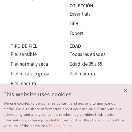
COLECCIÓN
Essentials
Lift+
Expert
TIPO DE PIEL
EDAD
Piel sensible
Todas las edades
Piel normal y seca
Edad: de 35 a 55
Piel mixata o grasa
Piel madura
Piel madura
×
Piel expuesta al sol
This website uses cookies
Piel menopáusica
We use cookies to personalize content and ads and to analyze our
traffic. We also share information about your use of our site with our
advertising and analytics partners who may combine it with other
MÁS SOBRE NOSOTROS
information you have provided to them or that they have collected from
your use of their services.
Privacy Policy
INSPIRACIÓN