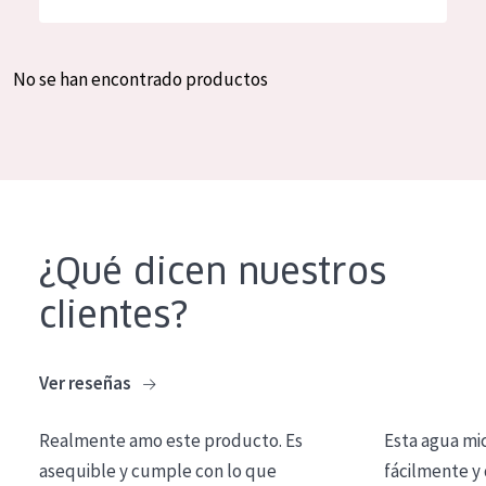
Hidratación y luminosidad
German
Reducción de arrugas
Spanish
No se han encontrado productos
Regeneración
Greek
Firmeza
Piel menopáusica
TIPO DE PRODUCTO
¿Qué dicen nuestros
Crema de día
clientes?
Crema de noche
Crema de ojos
Ver reseñas
Sérum
Realmente amo este producto. Es
Esta agua mi
Limpieza
asequible y cumple con lo que
fácilmente y 