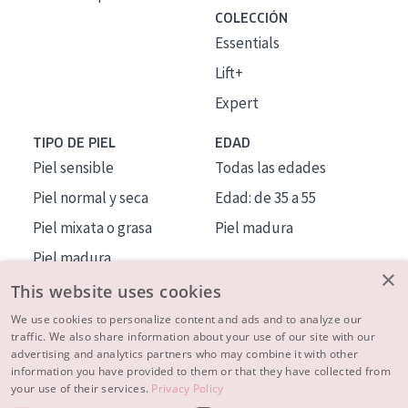
COLECCIÓN
Essentials
Lift+
Expert
TIPO DE PIEL
EDAD
Piel sensible
Todas las edades
Piel normal y seca
Edad: de 35 a 55
Piel mixata o grasa
Piel madura
Piel madura
×
Piel expuesta al sol
This website uses cookies
Piel menopáusica
We use cookies to personalize content and ads and to analyze our
traffic. We also share information about your use of our site with our
advertising and analytics partners who may combine it with other
MÁS SOBRE NOSOTROS
information you have provided to them or that they have collected from
your use of their services.
Privacy Policy
INSPIRACIÓN