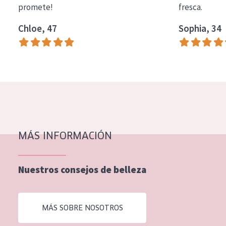
promete!
fresca.
COLECCIÓN
Chloe, 47
Sophia, 34
Essentials
Lift+
Expert
TIPO DE PIEL
Piel sensible
Piel normal y seca
MÁS INFORMACIÓN
Piel mixata o grasa
Nuestros consejos de belleza
Piel madura
Piel expuesta al sol
MÁS SOBRE NOSOTROS
Piel menopáusica