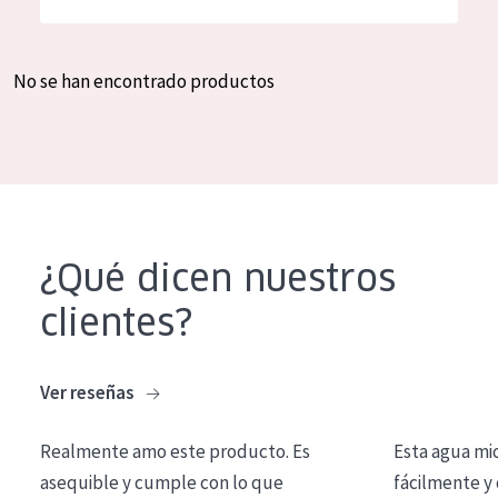
Hidratación y luminosidad
German
Reducción de arrugas
Spanish
No se han encontrado productos
Regeneración
Greek
Firmeza
Piel menopáusica
TIPO DE PRODUCTO
¿Qué dicen nuestros
Crema de día
clientes?
Crema de noche
Crema de ojos
Ver reseñas
Sérum
Realmente amo este producto. Es
Esta agua mi
Limpieza
asequible y cumple con lo que
fácilmente y 