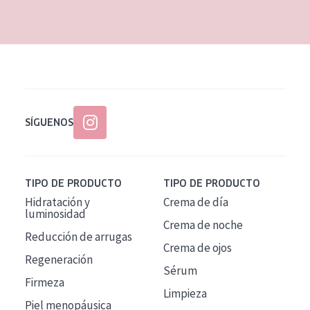
EDAD
Todas las edades
Edad: de 35 a 55
Piel madura
SÍGUENOS
TIPO DE PRODUCTO
TIPO DE PRODUCTO
Hidratación y
Crema de día
luminosidad
Crema de noche
Reducción de arrugas
Crema de ojos
Regeneración
Sérum
Firmeza
Limpieza
Piel menopáusica