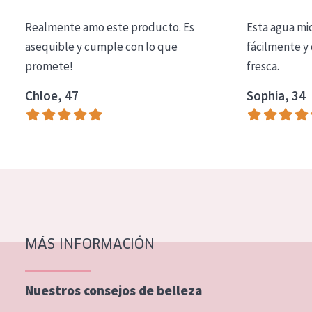
COLECCIÓN
Realmente amo este producto. Es
Esta agua mi
Essentials
asequible y cumple con lo que
fácilmente y 
promete!
fresca.
Lift+
Expert
Chloe, 47
Sophia, 34
TIPO DE PIEL
Piel sensible
Piel normal y seca
Piel mixata o grasa
Piel madura
MÁS INFORMACIÓN
Piel expuesta al sol
Piel menopáusica
Nuestros consejos de belleza