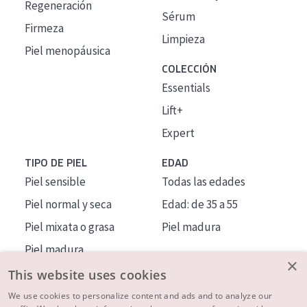
Regeneración
Sérum
Firmeza
Limpieza
Piel menopáusica
COLECCIÓN
Essentials
Lift+
Expert
TIPO DE PIEL
EDAD
Piel sensible
Todas las edades
Piel normal y seca
Edad: de 35 a 55
Piel mixata o grasa
Piel madura
Piel madura
×
Piel expuesta al sol
This website uses cookies
Piel menopáusica
We use cookies to personalize content and ads and to analyze our