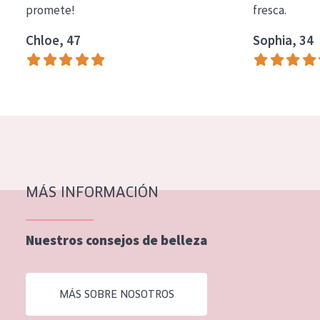
promete!
fresca.
COLECCIÓN
Chloe, 47
Sophia, 34
Essentials
Lift+
Expert
TIPO DE PIEL
Piel sensible
Piel normal y seca
MÁS INFORMACIÓN
Piel mixata o grasa
Nuestros consejos de belleza
Piel madura
Piel expuesta al sol
MÁS SOBRE NOSOTROS
Piel menopáusica