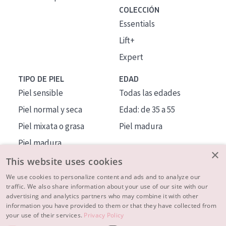
COLECCIÓN
Essentials
Lift+
Expert
TIPO DE PIEL
EDAD
Piel sensible
Todas las edades
Piel normal y seca
Edad: de 35 a 55
Piel mixata o grasa
Piel madura
Piel madura
×
Piel expuesta al sol
This website uses cookies
Piel menopáusica
We use cookies to personalize content and ads and to analyze our
traffic. We also share information about your use of our site with our
advertising and analytics partners who may combine it with other
MÁS SOBRE NOSOTROS
information you have provided to them or that they have collected from
your use of their services.
Privacy Policy
INSPIRACIÓN