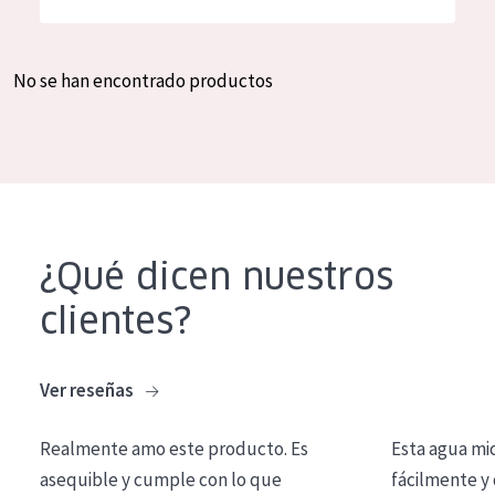
Hidratación y luminosidad
German
Reducción de arrugas
Spanish
No se han encontrado productos
Regeneración
Greek
Firmeza
Piel menopáusica
TIPO DE PRODUCTO
¿Qué dicen nuestros
Crema de día
clientes?
Crema de noche
Crema de ojos
Ver reseñas
Sérum
Realmente amo este producto. Es
Esta agua mi
Limpieza
asequible y cumple con lo que
fácilmente y 