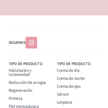
EDAD
Todas las edades
Edad: de 35 a 55
Piel madura
SÍGUENOS
TIPO DE PRODUCTO
TIPO DE PRODUCTO
Hidratación y
Crema de día
luminosidad
Crema de noche
Reducción de arrugas
Crema de ojos
Regeneración
Sérum
Firmeza
Limpieza
Piel menopáusica