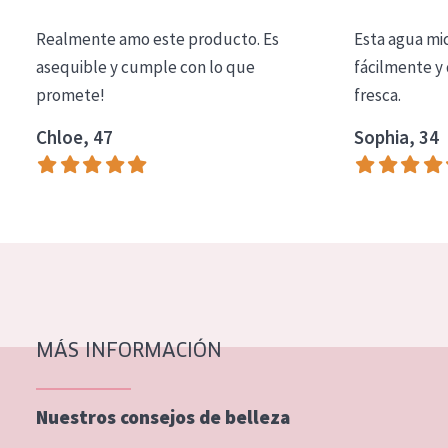
COLECCIÓN
Realmente amo este producto. Es
Esta agua mi
Essentials
asequible y cumple con lo que
fácilmente y 
promete!
fresca.
Lift+
Expert
Chloe, 47
Sophia, 34
TIPO DE PIEL
Piel sensible
Piel normal y seca
Piel mixata o grasa
Piel madura
MÁS INFORMACIÓN
Piel expuesta al sol
Piel menopáusica
Nuestros consejos de belleza