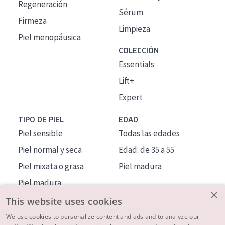
Regeneración
Sérum
Firmeza
Limpieza
Piel menopáusica
COLECCIÓN
Essentials
Lift+
Expert
TIPO DE PIEL
EDAD
Piel sensible
Todas las edades
Piel normal y seca
Edad: de 35 a 55
Piel mixata o grasa
Piel madura
Piel madura
×
Piel expuesta al sol
This website uses cookies
Piel menopáusica
We use cookies to personalize content and ads and to analyze our