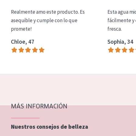
COLECCIÓN
Realmente amo este producto. Es
Esta agua mi
Essentials
asequible y cumple con lo que
fácilmente y 
promete!
fresca.
Lift+
Expert
Chloe, 47
Sophia, 34
TIPO DE PIEL
Piel sensible
Piel normal y seca
Piel mixata o grasa
Piel madura
MÁS INFORMACIÓN
Piel expuesta al sol
Piel menopáusica
Nuestros consejos de belleza