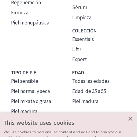
Regeneración
Sérum
Firmeza
Limpieza
Piel menopáusica
COLECCIÓN
Essentials
Lift+
Expert
TIPO DE PIEL
EDAD
Piel sensible
Todas las edades
Piel normal y seca
Edad: de 35 a 55
Piel mixata o grasa
Piel madura
Piel madura
×
Piel expuesta al sol
This website uses cookies
Piel menopáusica
We use cookies to personalize content and ads and to analyze our