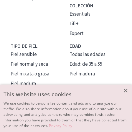
COLECCIÓN
Essentials
Lift+
Expert
TIPO DE PIEL
EDAD
Piel sensible
Todas las edades
Piel normal y seca
Edad: de 35 a 55
Piel mixata o grasa
Piel madura
Piel madura
×
Piel expuesta al sol
This website uses cookies
Piel menopáusica
We use cookies to personalize content and ads and to analyze our
traffic. We also share information about your use of our site with our
advertising and analytics partners who may combine it with other
MÁS SOBRE NOSOTROS
information you have provided to them or that they have collected from
your use of their services.
Privacy Policy
INSPIRACIÓN