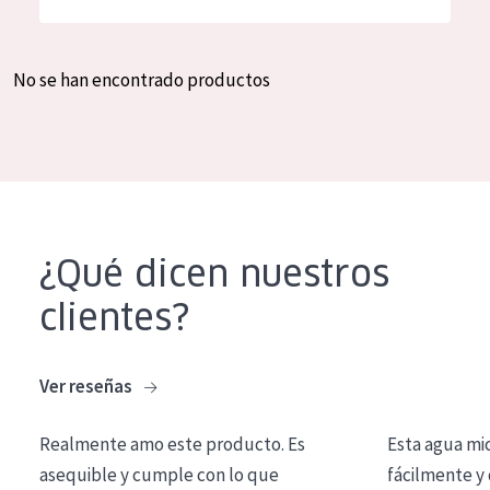
Hidratación y luminosidad
German
Reducción de arrugas
Spanish
No se han encontrado productos
Regeneración
Greek
Firmeza
Piel menopáusica
TIPO DE PRODUCTO
¿Qué dicen nuestros
Crema de día
clientes?
Crema de noche
Crema de ojos
Ver reseñas
Sérum
Realmente amo este producto. Es
Esta agua mi
Limpieza
asequible y cumple con lo que
fácilmente y 