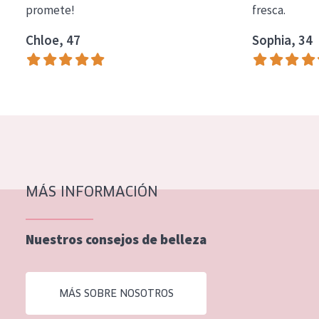
promete!
fresca.
COLECCIÓN
Chloe, 47
Sophia, 34
Essentials
Lift+
Expert
TIPO DE PIEL
Piel sensible
Piel normal y seca
MÁS INFORMACIÓN
Piel mixata o grasa
Nuestros consejos de belleza
Piel madura
Piel expuesta al sol
MÁS SOBRE NOSOTROS
Piel menopáusica