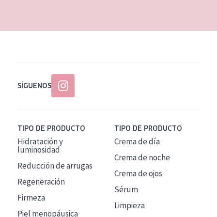
EDAD
Todas las edades
Edad: de 35 a 55
Piel madura
SÍGUENOS
TIPO DE PRODUCTO
TIPO DE PRODUCTO
Hidratación y
Crema de día
luminosidad
Crema de noche
Reducción de arrugas
Crema de ojos
Regeneración
Sérum
Firmeza
Limpieza
Piel menopáusica