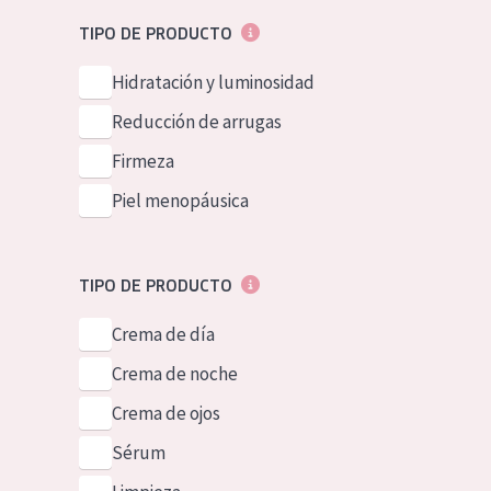
Piel normal y s
German
TIPO DE PRODUCTO
Piel mixata o g
Spanish
Hidratación y luminosidad
Piel madura
Greek
Reducción de arrugas
Piel expuesta a
Firmeza
Piel menopáus
Piel menopáusica
NUESTROS P
TIPO DE PRODUCTO
Crema de día
Crema de noche
Crema de ojos
Sérum