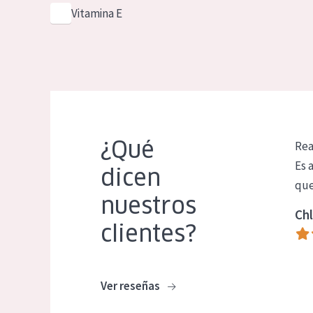
Vitamina E
¿Qué
Rea
Es 
dicen
que
nuestros
Chl
clientes?
Ver reseñas