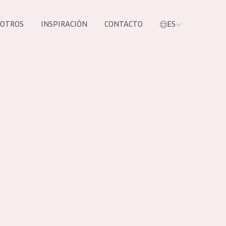
SOTROS
INSPIRACIÓN
CONTACTO
ES
tros productos
S NUESTROS
UCTOS