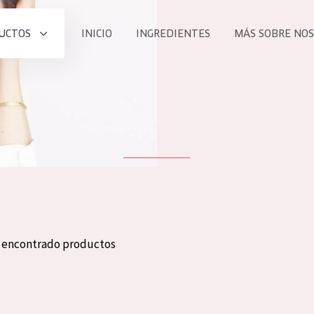
UCTOS
INICIO
INGREDIENTES
MÁS SOBRE NO
todos nues
UCTO
COLECCIÓN
Essentials
he
Lift+
Expert
n encontrado productos
TODO
EDAD
PROD
Todas las edades