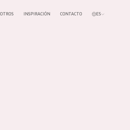
SOTROS
INSPIRACIÓN
CONTACTO
ES
tros productos
S NUESTROS
UCTOS