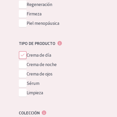
Piel normal y s
Regeneración
German
Piel mixata o g
Firmeza
Spanish
Piel madura
Piel menopáusica
Greek
Piel expuesta a
Piel menopáus
TIPO DE PRODUCTO
Crema de día
NUESTROS P
Crema de noche
Crema de ojos
Sérum
Limpieza
COLECCIÓN