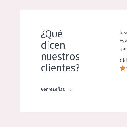
¿Qué
Rea
Es 
dicen
que
nuestros
Chl
clientes?
Ver reseñas