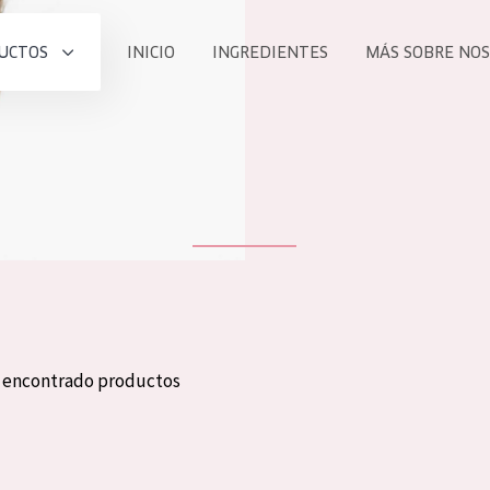
UCTOS
INICIO
INGREDIENTES
MÁS SOBRE NO
todos nues
UCTO
COLECCIÓN
Essentials
he
Lift+
Expert
n encontrado productos
TODO
EDAD
PROD
Todas las edades