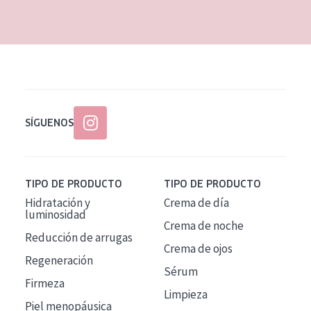
EDAD
Todas las edades
Edad: de 35 a 55
Piel madura
SÍGUENOS
TIPO DE PRODUCTO
TIPO DE PRODUCTO
Hidratación y
Crema de día
luminosidad
Crema de noche
Reducción de arrugas
Crema de ojos
Regeneración
Sérum
Firmeza
Limpieza
Piel menopáusica