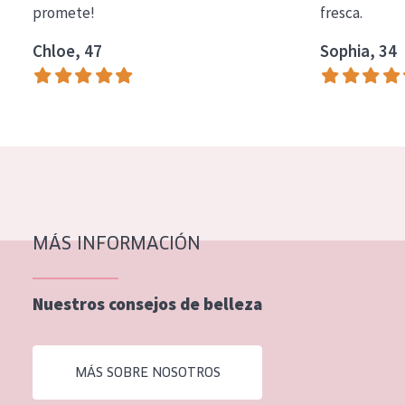
promete!
fresca.
COLECCIÓN
Chloe, 47
Sophia, 34
Essentials
Lift+
Expert
TIPO DE PIEL
Piel sensible
Piel normal y seca
MÁS INFORMACIÓN
Piel mixata o grasa
Nuestros consejos de belleza
Piel madura
Piel expuesta al sol
MÁS SOBRE NOSOTROS
Piel menopáusica