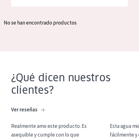
Hidratación y luminosidad
German
Reducción de arrugas
Spanish
No se han encontrado productos
Regeneración
Greek
Firmeza
Piel menopáusica
TIPO DE PRODUCTO
¿Qué dicen nuestros
Crema de día
clientes?
Crema de noche
Crema de ojos
Ver reseñas
Sérum
Realmente amo este producto. Es
Esta agua mi
Limpieza
asequible y cumple con lo que
fácilmente y 