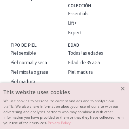
COLECCIÓN
Essentials
Lift+
Expert
TIPO DE PIEL
EDAD
Piel sensible
Todas las edades
Piel normal y seca
Edad: de 35 a 55
Piel mixata o grasa
Piel madura
Piel madura
×
Piel expuesta al sol
This website uses cookies
Piel menopáusica
We use cookies to personalize content and ads and to analyze our
traffic. We also share information about your use of our site with our
advertising and analytics partners who may combine it with other
MÁS SOBRE NOSOTROS
information you have provided to them or that they have collected from
your use of their services.
Privacy Policy
INSPIRACIÓN