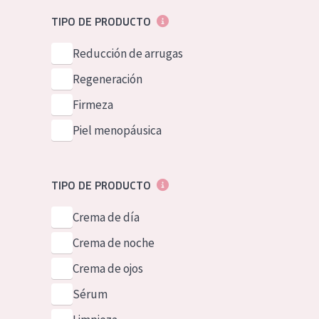
Piel normal y s
German
TIPO DE PRODUCTO
Piel mixata o g
Spanish
Reducción de arrugas
Piel madura
Greek
Regeneración
Piel expuesta a
Firmeza
Piel menopáus
Piel menopáusica
NUESTROS P
TIPO DE PRODUCTO
Crema de día
Crema de noche
Crema de ojos
Sérum