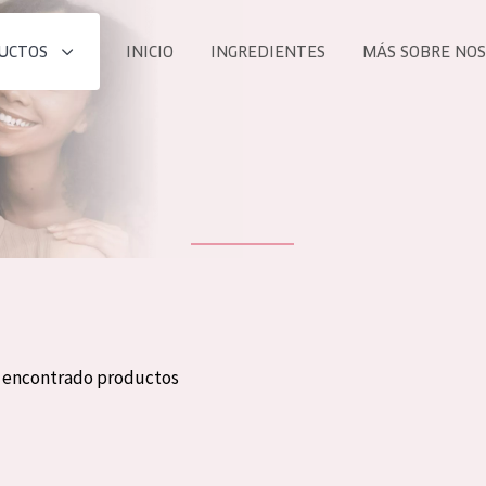
UCTOS
INICIO
INGREDIENTES
MÁS SOBRE NO
todos nues
UCTO
COLECCIÓN
Essentials
he
Lift+
Expert
n encontrado productos
TODO
EDAD
PROD
Todas las edades