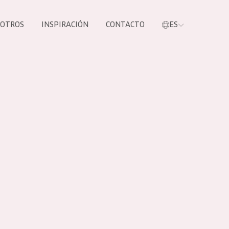
SOTROS
INSPIRACIÓN
CONTACTO
ES
tros productos
S NUESTROS
UCTOS