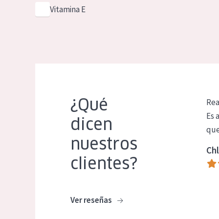
Vitamina E
¿Qué
Rea
Es 
dicen
que
nuestros
Chl
clientes?
Ver reseñas