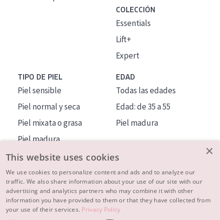
COLECCIÓN
Essentials
Lift+
Expert
TIPO DE PIEL
EDAD
Piel sensible
Todas las edades
Piel normal y seca
Edad: de 35 a 55
Piel mixata o grasa
Piel madura
Piel madura
×
Piel expuesta al sol
This website uses cookies
Piel menopáusica
We use cookies to personalize content and ads and to analyze our
traffic. We also share information about your use of our site with our
advertising and analytics partners who may combine it with other
MÁS SOBRE NOSOTROS
information you have provided to them or that they have collected from
your use of their services.
Privacy Policy
INSPIRACIÓN