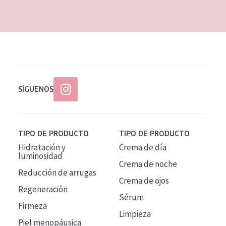
EDAD
Todas las edades
Edad: de 35 a 55
Piel madura
SÍGUENOS
TIPO DE PRODUCTO
TIPO DE PRODUCTO
Hidratación y
Crema de día
luminosidad
Crema de noche
Reducción de arrugas
Crema de ojos
Regeneración
Sérum
Firmeza
Limpieza
Piel menopáusica