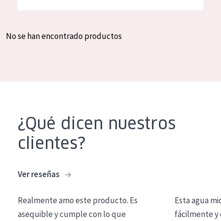
Hidratación y luminosidad
German
Reducción de arrugas
Spanish
No se han encontrado productos
Regeneración
Greek
Firmeza
Piel menopáusica
TIPO DE PRODUCTO
¿Qué dicen nuestros
Crema de día
clientes?
Crema de noche
Crema de ojos
Ver reseñas
Sérum
Realmente amo este producto. Es
Esta agua mi
Limpieza
asequible y cumple con lo que
fácilmente y 