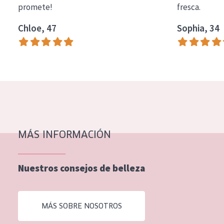
promete!
fresca.
COLECCIÓN
Chloe, 47
Sophia, 34
Essentials
Lift+
Expert
TIPO DE PIEL
Piel sensible
Piel normal y seca
MÁS INFORMACIÓN
Piel mixata o grasa
Nuestros consejos de belleza
Piel madura
Piel expuesta al sol
MÁS SOBRE NOSOTROS
Piel menopáusica