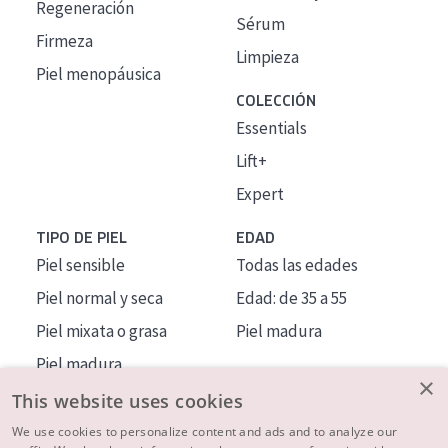
Regeneración
Sérum
Firmeza
Limpieza
Piel menopáusica
COLECCIÓN
Essentials
Lift+
Expert
TIPO DE PIEL
EDAD
Piel sensible
Todas las edades
Piel normal y seca
Edad: de 35 a 55
Piel mixata o grasa
Piel madura
Piel madura
×
Piel expuesta al sol
This website uses cookies
Piel menopáusica
We use cookies to personalize content and ads and to analyze our