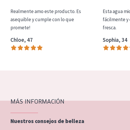
COLECCIÓN
Realmente amo este producto. Es
Esta agua mi
Essentials
asequible y cumple con lo que
fácilmente y 
promete!
fresca.
Lift+
Expert
Chloe, 47
Sophia, 34
TIPO DE PIEL
Piel sensible
Piel normal y seca
Piel mixata o grasa
Piel madura
MÁS INFORMACIÓN
Piel expuesta al sol
Piel menopáusica
Nuestros consejos de belleza