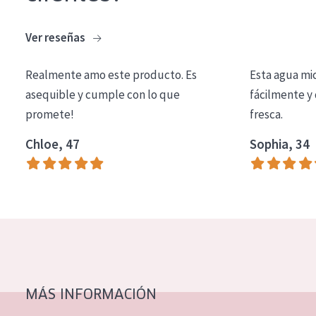
COLECCIÓN
Ver reseñas
Essentials
Lift+
Realmente amo este producto. Es
Esta agua mi
asequible y cumple con lo que
fácilmente y 
Expert
promete!
fresca.
TIPO DE PIEL
Chloe, 47
Sophia, 34
Piel sensible
Piel normal y seca
Piel mixata o grasa
Piel madura
Piel expuesta al sol
Piel menopáusica
MÁS INFORMACIÓN