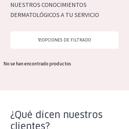
NUESTROS CONOCIMIENTOS
Hidratación y luminosidad
German
DERMATOLÓGICOS A TU SERVICIO
Reducción de arrugas
Spanish
Regeneración
Greek
Firmeza
OPCIONES DE FILTRADO
Piel menopáusica
No se han encontrado productos
TIPO DE PRODUCTO
Crema de día
Crema de noche
Crema de ojos
Sérum
¿Qué dicen nuestros
Limpieza
clientes?