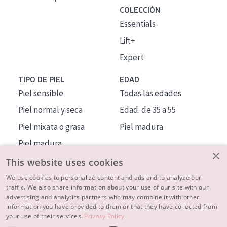
COLECCIÓN
Essentials
Lift+
Expert
TIPO DE PIEL
EDAD
Piel sensible
Todas las edades
Piel normal y seca
Edad: de 35 a 55
Piel mixata o grasa
Piel madura
Piel madura
×
Piel expuesta al sol
This website uses cookies
Piel menopáusica
We use cookies to personalize content and ads and to analyze our
traffic. We also share information about your use of our site with our
advertising and analytics partners who may combine it with other
MÁS SOBRE NOSOTROS
information you have provided to them or that they have collected from
your use of their services.
Privacy Policy
INSPIRACIÓN