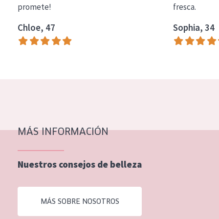
promete!
fresca.
COLECCIÓN
Chloe, 47
Sophia, 34
Essentials
Lift+
Expert
TIPO DE PIEL
Piel sensible
Piel normal y seca
MÁS INFORMACIÓN
Piel mixata o grasa
Nuestros consejos de belleza
Piel madura
Piel expuesta al sol
MÁS SOBRE NOSOTROS
Piel menopáusica