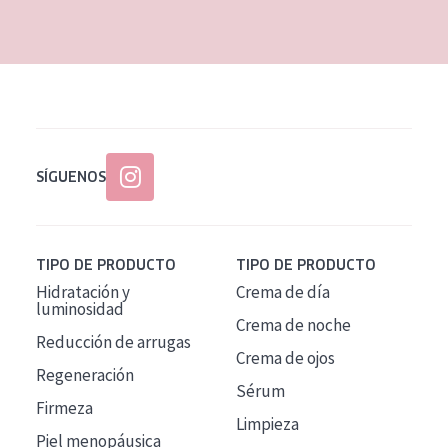
EDAD
Todas las edades
Edad: de 35 a 55
Piel madura
SÍGUENOS
TIPO DE PRODUCTO
TIPO DE PRODUCTO
Hidratación y
Crema de día
luminosidad
Crema de noche
Reducción de arrugas
Crema de ojos
Regeneración
Sérum
Firmeza
Limpieza
Piel menopáusica