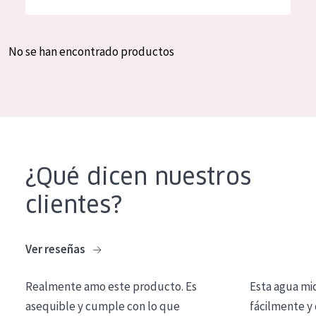
Hidratación y luminosidad
German
Reducción de arrugas
Spanish
No se han encontrado productos
Regeneración
Greek
Firmeza
Piel menopáusica
TIPO DE PRODUCTO
¿Qué dicen nuestros
Crema de día
clientes?
Crema de noche
Crema de ojos
Ver reseñas
Sérum
Realmente amo este producto. Es
Esta agua mi
Limpieza
asequible y cumple con lo que
fácilmente y 