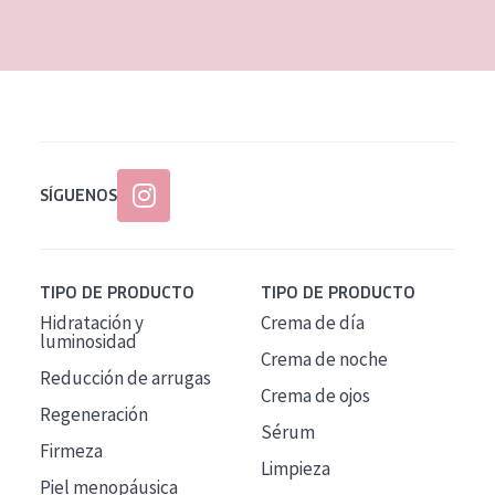
EDAD
Todas las edades
Edad: de 35 a 55
Piel madura
SÍGUENOS
TIPO DE PRODUCTO
TIPO DE PRODUCTO
Hidratación y
Crema de día
luminosidad
Crema de noche
Reducción de arrugas
Crema de ojos
Regeneración
Sérum
Firmeza
Limpieza
Piel menopáusica