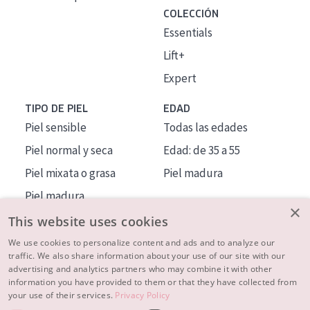
COLECCIÓN
Essentials
Lift+
Expert
TIPO DE PIEL
EDAD
Piel sensible
Todas las edades
Piel normal y seca
Edad: de 35 a 55
Piel mixata o grasa
Piel madura
Piel madura
×
Piel expuesta al sol
This website uses cookies
Piel menopáusica
We use cookies to personalize content and ads and to analyze our
traffic. We also share information about your use of our site with our
advertising and analytics partners who may combine it with other
MÁS SOBRE NOSOTROS
information you have provided to them or that they have collected from
your use of their services.
Privacy Policy
INSPIRACIÓN