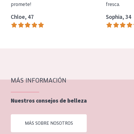
promete!
fresca.
COLECCIÓN
Chloe, 47
Sophia, 34
Essentials
Lift+
Expert
TIPO DE PIEL
Piel sensible
Piel normal y seca
MÁS INFORMACIÓN
Piel mixata o grasa
Nuestros consejos de belleza
Piel madura
Piel expuesta al sol
MÁS SOBRE NOSOTROS
Piel menopáusica