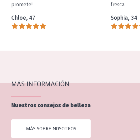
promete!
fresca.
COLECCIÓN
Chloe, 47
Sophia, 34
Essentials
Lift+
Expert
TIPO DE PIEL
Piel sensible
Piel normal y seca
MÁS INFORMACIÓN
Piel mixata o grasa
Nuestros consejos de belleza
Piel madura
Piel expuesta al sol
MÁS SOBRE NOSOTROS
Piel menopáusica