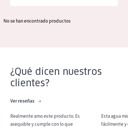
Hidratación y luminosidad
German
Reducción de arrugas
Spanish
No se han encontrado productos
Regeneración
Greek
Firmeza
Piel menopáusica
TIPO DE PRODUCTO
¿Qué dicen nuestros
Crema de día
clientes?
Crema de noche
Crema de ojos
Ver reseñas
Sérum
Realmente amo este producto. Es
Esta agua mi
Limpieza
asequible y cumple con lo que
fácilmente y 