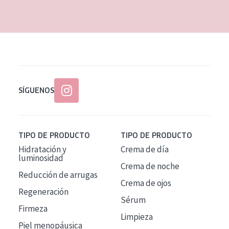
EDAD
Todas las edades
Edad: de 35 a 55
Piel madura
SÍGUENOS
TIPO DE PRODUCTO
TIPO DE PRODUCTO
Hidratación y
Crema de día
luminosidad
Crema de noche
Reducción de arrugas
Crema de ojos
Regeneración
Sérum
Firmeza
Limpieza
Piel menopáusica