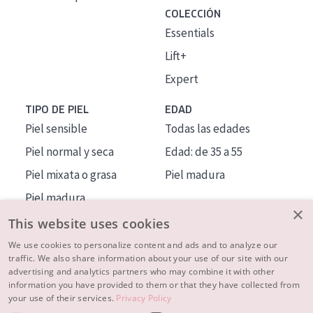
COLECCIÓN
Essentials
Lift+
Expert
TIPO DE PIEL
EDAD
Piel sensible
Todas las edades
Piel normal y seca
Edad: de 35 a 55
Piel mixata o grasa
Piel madura
Piel madura
×
Piel expuesta al sol
This website uses cookies
Piel menopáusica
We use cookies to personalize content and ads and to analyze our
traffic. We also share information about your use of our site with our
advertising and analytics partners who may combine it with other
MÁS SOBRE NOSOTROS
information you have provided to them or that they have collected from
your use of their services.
Privacy Policy
INSPIRACIÓN