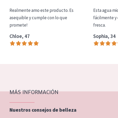
COLECCIÓN
Realmente amo este producto. Es
Esta agua mi
Essentials
asequible y cumple con lo que
fácilmente y 
promete!
fresca.
Lift+
Expert
Chloe, 47
Sophia, 34
TIPO DE PIEL
Piel sensible
Piel normal y seca
Piel mixata o grasa
Piel madura
MÁS INFORMACIÓN
Piel expuesta al sol
Piel menopáusica
Nuestros consejos de belleza