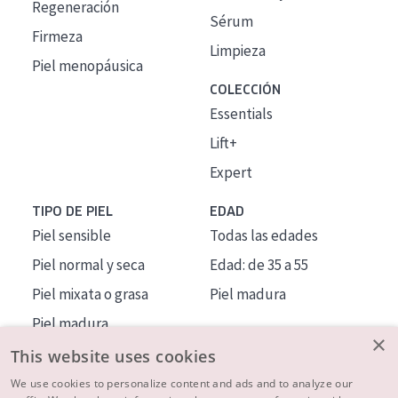
Regeneración
Sérum
Firmeza
Limpieza
Piel menopáusica
COLECCIÓN
Essentials
Lift+
Expert
TIPO DE PIEL
EDAD
Piel sensible
Todas las edades
Piel normal y seca
Edad: de 35 a 55
Piel mixata o grasa
Piel madura
Piel madura
×
Piel expuesta al sol
This website uses cookies
Piel menopáusica
We use cookies to personalize content and ads and to analyze our