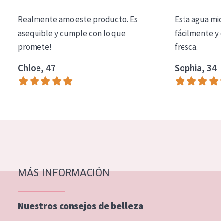
COLECCIÓN
Realmente amo este producto. Es
Esta agua mi
Essentials
asequible y cumple con lo que
fácilmente y 
promete!
fresca.
Lift+
Expert
Chloe, 47
Sophia, 34
TIPO DE PIEL
Piel sensible
Piel normal y seca
Piel mixata o grasa
Piel madura
MÁS INFORMACIÓN
Piel expuesta al sol
Piel menopáusica
Nuestros consejos de belleza