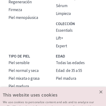
Regeneración
Sérum
Firmeza
Limpieza
Piel menopáusica
COLECCIÓN
Essentials
Lift+
Expert
TIPO DE PIEL
EDAD
Piel sensible
Todas las edades
Piel normal y seca
Edad: de 35 a 55
Piel mixata o grasa
Piel madura
Piel madura
×
Piel expuesta al sol
This website uses cookies
Piel menopáusica
We use cookies to personalize content and ads and to analyze our