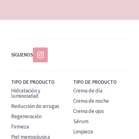
EDAD
Todas las edades
Edad: de 35 a 55
Piel madura
SÍGUENOS
TIPO DE PRODUCTO
TIPO DE PRODUCTO
Hidratación y
Crema de día
luminosidad
Crema de noche
Reducción de arrugas
Crema de ojos
Regeneración
Sérum
Firmeza
Limpieza
Piel menopáusica