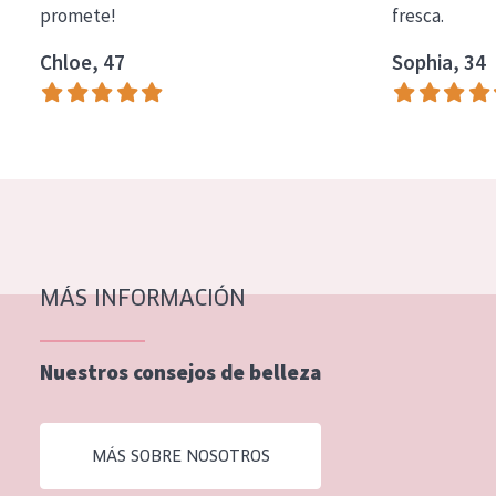
promete!
fresca.
COLECCIÓN
Chloe, 47
Sophia, 34
Essentials
Lift+
Expert
TIPO DE PIEL
Piel sensible
Piel normal y seca
MÁS INFORMACIÓN
Piel mixata o grasa
Nuestros consejos de belleza
Piel madura
Piel expuesta al sol
MÁS SOBRE NOSOTROS
Piel menopáusica