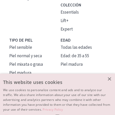
COLECCIÓN
Essentials
Lift+
Expert
TIPO DE PIEL
EDAD
Piel sensible
Todas las edades
Piel normal y seca
Edad: de 35 a 55
Piel mixata o grasa
Piel madura
Piel madura
×
Piel expuesta al sol
This website uses cookies
Piel menopáusica
We use cookies to personalize content and ads and to analyze our
traffic. We also share information about your use of our site with our
advertising and analytics partners who may combine it with other
MÁS SOBRE NOSOTROS
information you have provided to them or that they have collected from
your use of their services.
Privacy Policy
INSPIRACIÓN