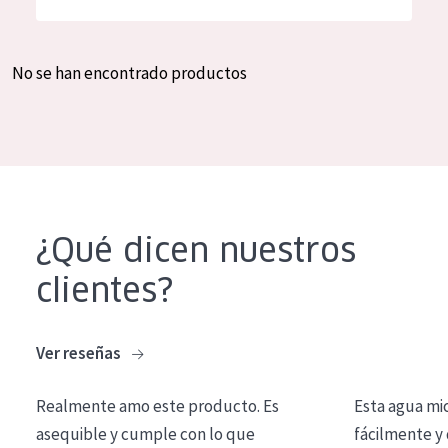
Hidratación y luminosidad
German
Reducción de arrugas
Spanish
No se han encontrado productos
Regeneración
Greek
Firmeza
Piel menopáusica
TIPO DE PRODUCTO
¿Qué dicen nuestros
Crema de día
clientes?
Crema de noche
Crema de ojos
Ver reseñas
Sérum
Realmente amo este producto. Es
Esta agua mi
Limpieza
asequible y cumple con lo que
fácilmente y 