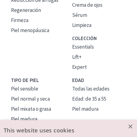
Reducción de arrugas
Crema de ojos
Regeneración
Sérum
Firmeza
Limpieza
Piel menopáusica
COLECCIÓN
Essentials
Lift+
Expert
TIPO DE PIEL
EDAD
Piel sensible
Todas las edades
Piel normal y seca
Edad: de 35 a 55
Piel mixata o grasa
Piel madura
Piel madura
×
Piel expuesta al sol
This website uses cookies