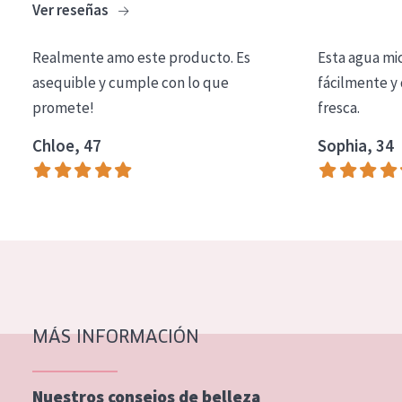
Ver reseñas
COLECCIÓN
Essentials
Realmente amo este producto. Es
Esta agua mi
asequible y cumple con lo que
fácilmente y 
Lift+
promete!
fresca.
Expert
Chloe, 47
Sophia, 34
TIPO DE PIEL
Piel sensible
Piel normal y seca
Piel mixata o grasa
Piel madura
MÁS INFORMACIÓN
Piel expuesta al sol
Piel menopáusica
Nuestros consejos de belleza