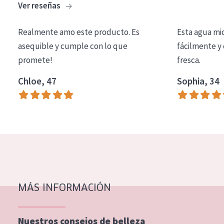
Ver reseñas
COLECCIÓN
Essentials
Realmente amo este producto. Es
Esta agua mi
asequible y cumple con lo que
fácilmente y 
Lift+
promete!
fresca.
Expert
Chloe, 47
Sophia, 34
TIPO DE PIEL
Piel sensible
Piel normal y seca
Piel mixata o grasa
Piel madura
MÁS INFORMACIÓN
Piel expuesta al sol
Piel menopáusica
Nuestros consejos de belleza