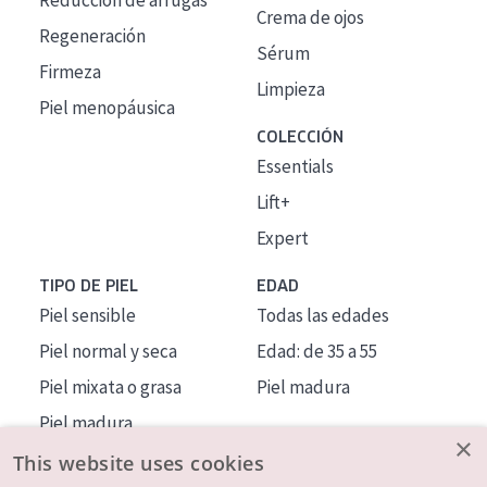
Reducción de arrugas
Crema de ojos
Regeneración
Sérum
Firmeza
Limpieza
Piel menopáusica
COLECCIÓN
Essentials
Lift+
Expert
TIPO DE PIEL
EDAD
Piel sensible
Todas las edades
Piel normal y seca
Edad: de 35 a 55
Piel mixata o grasa
Piel madura
Piel madura
×
Piel expuesta al sol
This website uses cookies